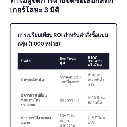
ทำไมผู้จัดการฝ่ายจัดซื้อเลือกสติก
เกอร์โลหะ 3 มิติ
การเปรียบเทียบ ROI สำหรับคำสั่งซื้อแบบ
กลุ่ม (1,000 หน่วย)
ฉลาก
ป้ายโลหะ
ปัจจัย
กระดาษ
นูน
พรีเมียม
ต้นทุนต่อ
การลงทุนเริ่ม
ต้นทุนต่อหน่วย
หน่วยที่ต่ำ
แรกที่สูงกว่า
กว่า
อัตราการเปลี่ยน
8–15% ใน
ทดแทนโดย
น้อยกว่า 1%
สภาพชื้น
ประมาณ
10+ ปี ใน
อายุการใช้งานของ
2–5 ปี โดย
สภาพ
ฉลาก
ทั่วไป
มาตรฐาน