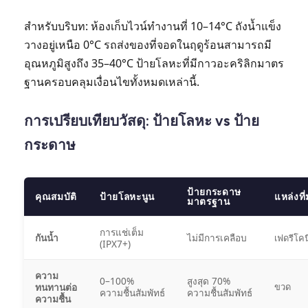
สำหรับบริบท: ห้องเก็บไวน์ทำงานที่ 10–14°C ถังน้ำแข็ง
วางอยู่เหนือ 0°C รถส่งของที่จอดในฤดูร้อนสามารถมี
อุณหภูมิสูงถึง 35–40°C ป้ายโลหะที่มีกาวอะคริลิกมาตร
ฐานครอบคลุมเงื่อนไขทั้งหมดเหล่านี้.
การเปรียบเทียบวัสดุ: ป้ายโลหะ vs ป้าย
กระดาษ
ป้ายกระดาษ
คุณสมบัติ
ป้ายโลหะนูน
แหล่งที
มาตรฐาน
การแช่เต็ม
กันน้ำ
ไม่มีการเคลือบ
เฟดรีโคน
(IPX7+)
ความ
0–100%
สูงสุด 70%
ทนทานต่อ
ขวด
ความชื้นสัมพัทธ์
ความชื้นสัมพัทธ์
ความชื้น