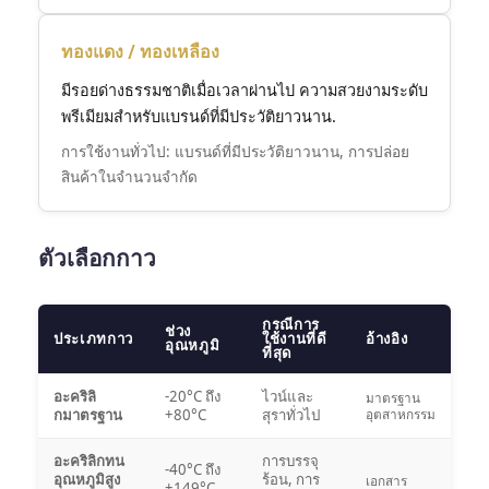
ทองแดง / ทองเหลือง
มีรอยด่างธรรมชาติเมื่อเวลาผ่านไป ความสวยงามระดับ
พรีเมียมสำหรับแบรนด์ที่มีประวัติยาวนาน.
การใช้งานทั่วไป: แบรนด์ที่มีประวัติยาวนาน, การปล่อย
สินค้าในจำนวนจำกัด
ตัวเลือกกาว
กรณีการ
ช่วง
ประเภทกาว
ใช้งานที่ดี
อ้างอิง
อุณหภูมิ
ที่สุด
อะคริลิ
-20°C ถึง
ไวน์และ
มาตรฐาน
กมาตรฐาน
+80°C
สุราทั่วไป
อุตสาหกรรม
อะคริลิกทน
การบรรจุ
-40°C ถึง
อุณหภูมิสูง
ร้อน, การ
เอกสาร
+149°C