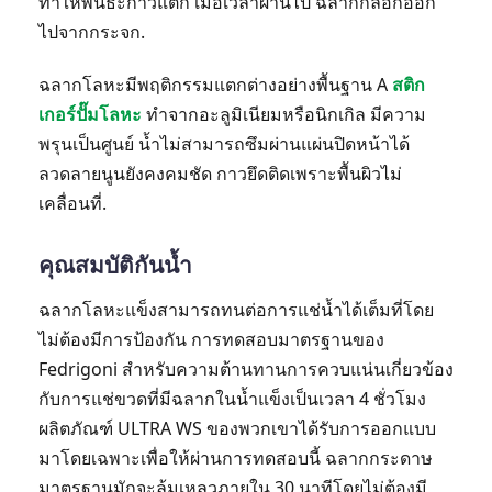
ทำให้พันธะกาวแตก เมื่อเวลาผ่านไป ฉลากก็ลอกออก
ไปจากกระจก.
ฉลากโลหะมีพฤติกรรมแตกต่างอย่างพื้นฐาน A
สติก
เกอร์ปั๊มโลหะ
ทำจากอะลูมิเนียมหรือนิกเกิล มีความ
พรุนเป็นศูนย์ น้ำไม่สามารถซึมผ่านแผ่นปิดหน้าได้
ลวดลายนูนยังคงคมชัด กาวยึดติดเพราะพื้นผิวไม่
เคลื่อนที่.
คุณสมบัติกันน้ำ
ฉลากโลหะแข็งสามารถทนต่อการแช่น้ำได้เต็มที่โดย
ไม่ต้องมีการป้องกัน การทดสอบมาตรฐานของ
Fedrigoni สำหรับความต้านทานการควบแน่นเกี่ยวข้อง
กับการแช่ขวดที่มีฉลากในน้ำแข็งเป็นเวลา 4 ชั่วโมง
ผลิตภัณฑ์ ULTRA WS ของพวกเขาได้รับการออกแบบ
มาโดยเฉพาะเพื่อให้ผ่านการทดสอบนี้ ฉลากกระดาษ
มาตรฐานมักจะล้มเหลวภายใน 30 นาทีโดยไม่ต้องมี