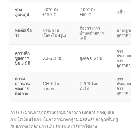
ช่วง
-40°C ถึง
-10°C ถึง
3เอ็ม
อุณหภูมิ
+150°C
+60°C
ต้องการการ
ทนต่อเชื้อ
ธรรมชาติ
มาตรฐา
บำบัดด้วยสาร
รา
(โลหะไม่พรุน)
อุตสาห
เคมี
การ
ความลึก
ประมา
ของการ
0.3–2.0 มม.
สูงสุด 0.5 มม.
การ
ปั๊ม 3 มิติ
อุตสาห
ความ
การ
ยาวนาน
10+ ปี ใน
2–5 ปี โดย
ประมา
ของการ
อาคาร
ทั่วไป
การ
อุตสาห
ยึดเกาะ
การประมาณการอุตสาหกรรมมาจากการทดสอบของผู้ผลิต
ภายใต้เงื่อนไขภายในอาคารมาตรฐาน ผลลัพธ์ของคุณขึ้นอยู่
กับสภาพแวดล้อมการเก็บรักษาและวิธีการใช้งาน.