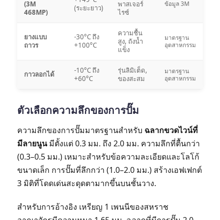
(3M
พาสเจอร์
ข้อมูล 3M
(ระยะยาว)
468MP)
ไรซ์
ความชื้น
ยางแบบ
-30°C ถึง
มาตรฐาน
สูง, ถังน้ำ
ถาวร
+100°C
อุตสาหกรรม
แข็ง
-10°C ถึง
รุ่นลิมิเต็ด,
มาตรฐาน
กาวลอกได้
+60°C
ของสะสม
อุตสาหกรรม
ตัวเลือกความลึกของการปั๊ม
ความลึกของการปั๊มมาตรฐานสำหรับ
ฉลากขวดไวน์ที่
มีลายนูน
มีตั้งแต่ 0.3 มม. ถึง 2.0 มม. ความลึกที่ตื้นกว่า
(0.3–0.5 มม.) เหมาะสำหรับข้อความละเอียดและโลโก้
ขนาดเล็ก การปั๊มที่ลึกกว่า (1.0–2.0 มม.) สร้างเอฟเฟกต์
3 มิติที่โดดเด่นสะดุดตามากขึ้นบนชั้นวาง.
สำหรับการอ้างอิง เหรียญ 1 เพนนีของสหราช