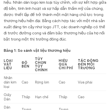
hiệu. Nhãn dán logo kim loại tùy chỉnh, với sự kết hợp giữa
độ bền, tính linh hoạt và sự hấp dẫn thẩm mỹ của chúng,
được thiết lập để trở thành một mặt hàng chủ lực trong
thương hiệu hiện đại. Bằng cách hợp tác với một nhà sản
xuất đáng tin cậy như logo JTT, các doanh nghiệp có thể
đi trước đường cong và đảm bảo thương hiệu của họ nổi
bật trong một thị trường đông đúc.
Bảng 1: So sánh vật liệu thương hiệu
TÙY
LOẠI
HIỆU
TÁC ĐỘNG
ĐỘ
CHỌN
VẬT
QUẢ
ĐẾN MÔI
BỀN
TÙY
LIỆU
CHI PHÍ
TRƯỜNG
CHỈNH
Nhãn
dán kim
Cao
Rộng lớn
Cao
Vừa phải
loại
Giấy
Thấp
Hạn chế
Thấp
Cao
Dán
Dán
Trung
Trung