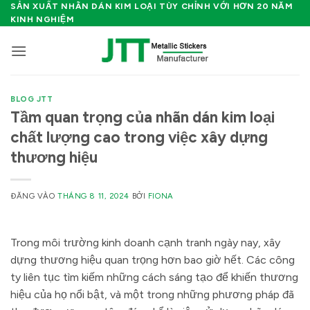
Bỏ
SẢN XUẤT NHÃN DÁN KIM LOẠI TÙY CHỈNH VỚI HƠN 20 NĂM
KINH NGHIỆM
qua
nội
dung
BLOG JTT
Tầm quan trọng của nhãn dán kim loại
chất lượng cao trong việc xây dựng
thương hiệu
ĐĂNG VÀO
THÁNG 8 11, 2024
BỞI
FIONA
Trong môi trường kinh doanh cạnh tranh ngày nay, xây
dựng thương hiệu quan trọng hơn bao giờ hết. Các công
ty liên tục tìm kiếm những cách sáng tạo để khiến thương
hiệu của họ nổi bật, và một trong những phương pháp đã