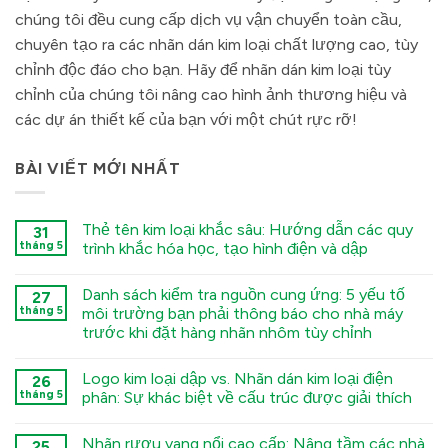
chúng tôi đều cung cấp dịch vụ vận chuyển toàn cầu,
chuyên tạo ra các nhãn dán kim loại chất lượng cao, tùy
chỉnh độc đáo cho bạn. Hãy để nhãn dán kim loại tùy
chỉnh của chúng tôi nâng cao hình ảnh thương hiệu và
các dự án thiết kế của bạn với một chút rực rỡ!
BÀI VIẾT MỚI NHẤT
Thẻ tên kim loại khắc sâu: Hướng dẫn các quy
31
tháng 5
trình khắc hóa học, tạo hình điện và dập
कोई
टिप्पणी
Danh sách kiểm tra nguồn cung ứng: 5 yếu tố
27
नहीं
Deep
tháng 5
môi trường bạn phải thông báo cho nhà máy
Engraving
trước khi đặt hàng nhãn nhôm tùy chỉnh
Metal
Nametags:
कोई
A
टिप्पणी
Guide
Logo kim loại dập vs. Nhãn dán kim loại điện
26
नहीं
to
The
tháng 5
phân: Sự khác biệt về cấu trúc được giải thích
Chemical
Sourcing
Etching,
Checklist:
कोई
Electroforming,
5
टिप्पणी
and
Nhãn rượu vang nổi cao cấp: Nâng tầm các nhà
Environmental
25
नहीं