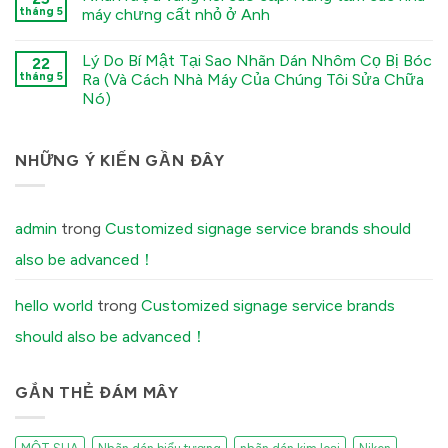
Stamping
Factors
Stamped
tháng 5
máy chưng cất nhỏ ở Anh
Processes
You
Metal
में
Must
Logo
कोई
Tell
vs.
टिप्पणी
Lý Do Bí Mật Tại Sao Nhãn Dán Nhôm Cọ Bị Bóc
Your
Electroformed
22
नहीं
Factory
Sticker:
Premium
tháng 5
Ra (Và Cách Nhà Máy Của Chúng Tôi Sửa Chữa
Before
Structural
Embossed
Nó)
Ordering
Differences
Wine
Custom
Explained
Labels:
कोई
Aluminum
में
Elevating
टिप्पणी
Labels
UK
नहीं
में
Boutique
The
NHỮNG Ý KIẾN GẦN ĐÂY
Distilleries
Secret
में
Reason
Your
Brushed
Aluminum
admin
trong
Customized signage service brands should
Stickers
Peel
also be advanced！
Off
(And
How
Our
hello world
trong
Customized signage service brands
Factory
Fixes
should also be advanced！
It)
में
GẮN THẺ ĐÁM MÂY