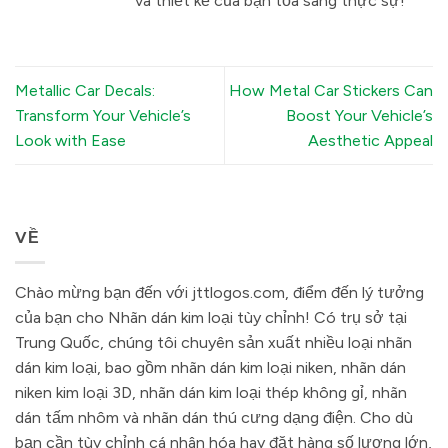
và thiết kế của bạn tỏa sáng thực sự!
Metallic Car Decals:
How Metal Car Stickers Can
Transform Your Vehicle’s
Boost Your Vehicle’s
Look with Ease
Aesthetic Appeal
VỀ
Chào mừng bạn đến với jttlogos.com, điểm đến lý tưởng
của bạn cho Nhãn dán kim loại tùy chỉnh! Có trụ sở tại
Trung Quốc, chúng tôi chuyên sản xuất nhiều loại nhãn
dán kim loại, bao gồm nhãn dán kim loại niken, nhãn dán
niken kim loại 3D, nhãn dán kim loại thép không gỉ, nhãn
dán tấm nhôm và nhãn dán thú cưng dạng điện. Cho dù
bạn cần tùy chỉnh cá nhân hóa hay đặt hàng số lượng lớn,