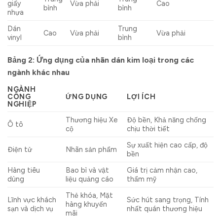
giấy
Vừa phải
Cao
bình
bình
nhựa
Dán
Trung
Cao
Vừa phải
Vừa phải
vinyl
bình
Bảng 2: Ứng dụng của nhãn dán kim loại trong các
ngành khác nhau
NGÀNH
CÔNG
ỨNG DỤNG
LỢI ÍCH
NGHIỆP
Thương hiệu Xe
Độ bền, Khả năng chống
Ô tô
cộ
chịu thời tiết
Sự xuất hiện cao cấp, độ
Điện tử
Nhãn sản phẩm
bền
Hàng tiêu
Bao bì và vật
Giá trị cảm nhận cao,
dùng
liệu quảng cáo
thẩm mỹ
Thẻ khóa, Mặt
Lĩnh vực khách
Sức hút sang trọng, Tính
hàng khuyến
sạn và dịch vụ
nhất quán thương hiệu
mãi