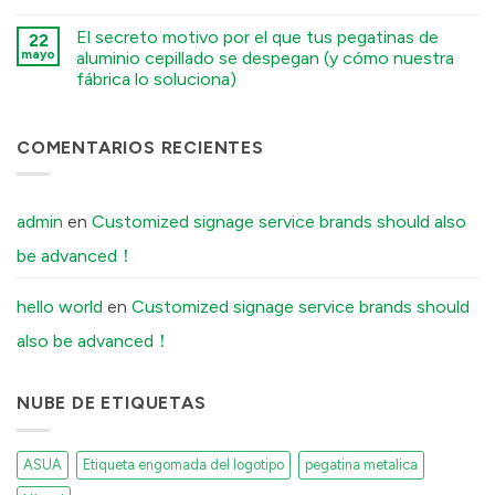
Tell
Logo
कोई
Your
vs.
टिप्पणी
Factory
El secreto motivo por el que tus pegatinas de
Electroformed
22
नहीं
Before
Sticker:
Premium
mayo
aluminio cepillado se despegan (y cómo nuestra
Ordering
Structural
Embossed
Custom
fábrica lo soluciona)
Differences
Wine
Aluminum
Explained
Labels:
Labels
कोई
में
Elevating
में
टिप्पणी
UK
नहीं
Boutique
The
COMENTARIOS RECIENTES
Distilleries
Secret
में
Reason
Your
Brushed
Aluminum
admin
en
Customized signage service brands should also
Stickers
Peel
be advanced！
Off
(And
How
Our
hello world
en
Customized signage service brands should
Factory
Fixes
also be advanced！
It)
में
NUBE DE ETIQUETAS
ASUA
Etiqueta engomada del logotipo
pegatina metalica