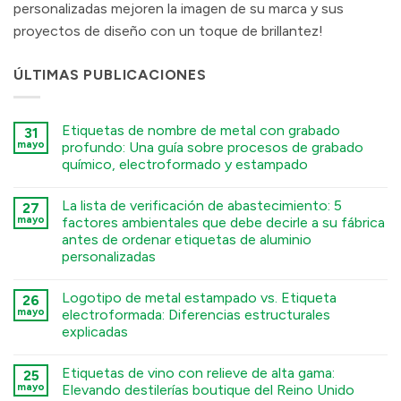
personalizadas mejoren la imagen de su marca y sus
proyectos de diseño con un toque de brillantez!
ÚLTIMAS PUBLICACIONES
Etiquetas de nombre de metal con grabado
31
mayo
profundo: Una guía sobre procesos de grabado
químico, electroformado y estampado
कोई
टिप्पणी
La lista de verificación de abastecimiento: 5
27
नहीं
Deep
mayo
factores ambientales que debe decirle a su fábrica
Engraving
antes de ordenar etiquetas de aluminio
Metal
Nametags:
personalizadas
A
Guide
कोई
to
टिप्पणी
Logotipo de metal estampado vs. Etiqueta
26
Chemical
नहीं
The
Etching,
mayo
electroformada: Diferencias estructurales
Sourcing
Electroforming,
explicadas
Checklist:
and
5
Stamping
कोई
Environmental
Processes
टिप्पणी
Factors
में
Etiquetas de vino con relieve de alta gama:
25
नहीं
You
Stamped
mayo
Elevando destilerías boutique del Reino Unido
Must
Metal