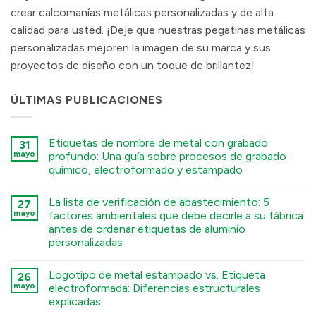
crear calcomanías metálicas personalizadas y de alta
calidad para usted. ¡Deje que nuestras pegatinas metálicas
personalizadas mejoren la imagen de su marca y sus
proyectos de diseño con un toque de brillantez!
ÚLTIMAS PUBLICACIONES
Etiquetas de nombre de metal con grabado
31
mayo
profundo: Una guía sobre procesos de grabado
químico, electroformado y estampado
कोई
टिप्पणी
La lista de verificación de abastecimiento: 5
27
नहीं
Deep
mayo
factores ambientales que debe decirle a su fábrica
Engraving
antes de ordenar etiquetas de aluminio
Metal
Nametags:
personalizadas
A
Guide
कोई
to
टिप्पणी
Logotipo de metal estampado vs. Etiqueta
26
Chemical
नहीं
The
Etching,
mayo
electroformada: Diferencias estructurales
Sourcing
Electroforming,
explicadas
Checklist:
and
5
Stamping