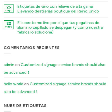
कोई
Environmental
Processes
टिप्पणी
Factors
में
Etiquetas de vino con relieve de alta gama:
25
नहीं
You
Stamped
mayo
Elevando destilerías boutique del Reino Unido
Must
Metal
Tell
Logo
कोई
Your
vs.
टिप्पणी
Factory
El secreto motivo por el que tus pegatinas de
Electroformed
22
नहीं
Before
Sticker:
Premium
mayo
aluminio cepillado se despegan (y cómo nuestra
Ordering
Structural
Embossed
Custom
fábrica lo soluciona)
Differences
Wine
Aluminum
Explained
Labels:
Labels
कोई
में
Elevating
में
टिप्पणी
UK
नहीं
Boutique
The
COMENTARIOS RECIENTES
Distilleries
Secret
में
Reason
Your
Brushed
Aluminum
admin
en
Customized signage service brands should also
Stickers
Peel
be advanced！
Off
(And
How
Our
hello world
en
Customized signage service brands should
Factory
Fixes
also be advanced！
It)
में
NUBE DE ETIQUETAS