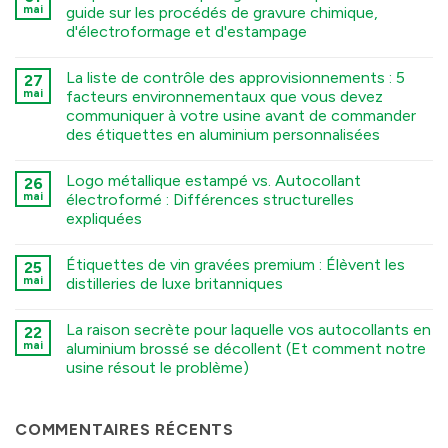
mai
guide sur les procédés de gravure chimique,
d'électroformage et d'estampage
कोई
टिप्पणी
La liste de contrôle des approvisionnements : 5
27
नहीं
Deep
mai
facteurs environnementaux que vous devez
Engraving
communiquer à votre usine avant de commander
Metal
Nametags:
des étiquettes en aluminium personnalisées
A
Guide
कोई
to
टिप्पणी
Logo métallique estampé vs. Autocollant
26
Chemical
नहीं
The
Etching,
mai
électroformé : Différences structurelles
Sourcing
Electroforming,
expliquées
Checklist:
and
5
Stamping
कोई
Environmental
Processes
टिप्पणी
Factors
में
Étiquettes de vin gravées premium : Élèvent les
25
नहीं
You
Stamped
mai
distilleries de luxe britanniques
Must
Metal
Tell
Logo
कोई
Your
vs.
टिप्पणी
Factory
La raison secrète pour laquelle vos autocollants en
Electroformed
22
नहीं
Before
Sticker:
Premium
mai
aluminium brossé se décollent (Et comment notre
Ordering
Structural
Embossed
Custom
usine résout le problème)
Differences
Wine
Aluminum
Explained
Labels:
Labels
कोई
में
Elevating
में
टिप्पणी
UK
नहीं
Boutique
The
COMMENTAIRES RÉCENTS
Distilleries
Secret
में