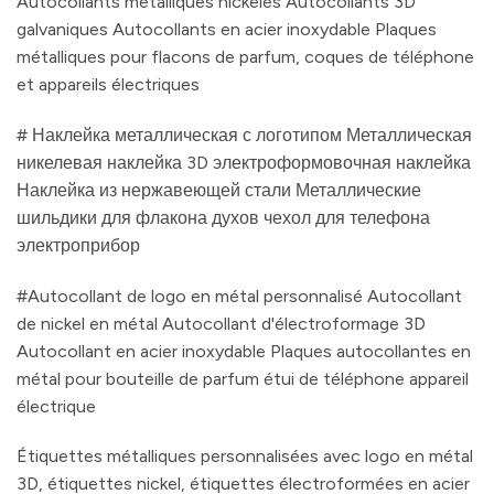
Autocollants métalliques nickelés Autocollants 3D
galvaniques Autocollants en acier inoxydable Plaques
métalliques pour flacons de parfum, coques de téléphone
et appareils électriques
# Наклейка металлическая с логотипом Металлическая
никелевая наклейка 3D электроформовочная наклейка
Наклейка из нержавеющей стали Металлические
шильдики для флакона духов чехол для телефона
электроприбор
#Autocollant de logo en métal personnalisé Autocollant
de nickel en métal Autocollant d'électroformage 3D
Autocollant en acier inoxydable Plaques autocollantes en
métal pour bouteille de parfum étui de téléphone appareil
électrique
Étiquettes métalliques personnalisées avec logo en métal
3D, étiquettes nickel, étiquettes électroformées en acier