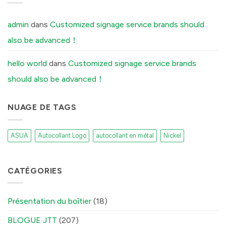
Reason
Your
Brushed
Aluminum
admin
dans
Customized signage service brands should
Stickers
Peel
also be advanced！
Off
(And
How
Our
hello world
dans
Customized signage service brands
Factory
Fixes
should also be advanced！
It)
में
NUAGE DE TAGS
ASUA
Autocollant Logo
autocollant en métal
Nickel
CATÉGORIES
Présentation du boîtier
(18)
BLOGUE JTT
(207)