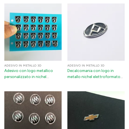
rilievo e adesivo 3M per
Decalcomanie di marca
accessori per auto ed
resistenti con adesivo 3M per
elettronica (argento/oro/oro
decorazioni d'auto ed
rosa)
elettronica
ADESIVO IN METALLO 3D
ADESIVO IN METALLO 3D
Adesivo con logo metallico
Decalcomania con logo in
personalizzato in nichel
metallo nichel elettroformato
elettroformato 3D | Etichetta
3D con adesivo 3M per
metallica personalizzata in
applicazioni automobilistiche
rilievo per auto, elettronica e
ed elettrodomestici
imballaggi