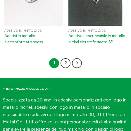
ADESIVO IN METALLO 3D
ADESIVO IN METALLO 3D
Adesivi in metallo
Adesivo impermeabile in metallo
elettroformato spessi
nickel elettroformato 3D
personalizzati in oro: badge
personalizzato con logo per
metallici 3D con forte adesivo
emblemi automobilistici
3M per auto e elettrodomestici
1
2
INFORMAZIONI SUL LOGO JTT
Specializzata da 20 anni in adesivi personalizzati con logo in
metallo nichel, adesivi con logo in metallo in acciaio
inossidabile e adesivi con logo in metallo 3D, JTT Precision
Metal Co., Ltd. offre soluzioni personalizzabili di alta qualità
per elevare la presenza del tuo marchio con design di logo