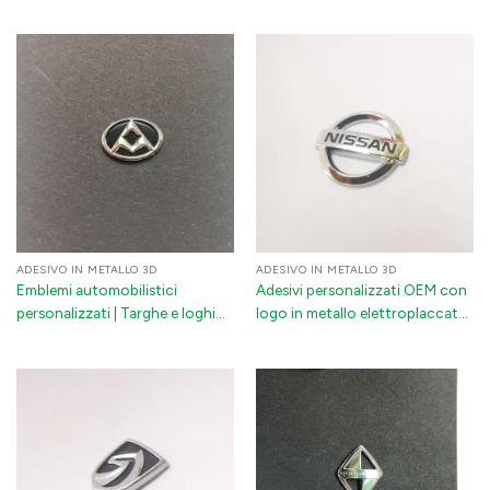
cromati elettroformati
in oro 3D - Adesivo spesso
autoadesivo per accessori per
auto
ADESIVO IN METALLO 3D
ADESIVO IN METALLO 3D
Emblemi automobilistici
Adesivi personalizzati OEM con
personalizzati | Targhe e loghi
logo in metallo elettroplaccato
per auto in metallo 3D
3D - Badge per auto
elettroformati | Badge per auto
impermeabili
in nichel e cromatura con
adesivo 3M