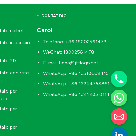
CONTATTACI
Carol
allo nichel
Telefono: +86 18002561478
allo in acciaio
WeChat: 18002561478
tallo 3D
E-mail:
fiona@jttlogo.net
allo con rete
WhatsApp: +86 13510608415
i
WhatsApp: +86 13244758861
allo per
WhatsApp: +86 1324205 0114
auto
allo per
allo per