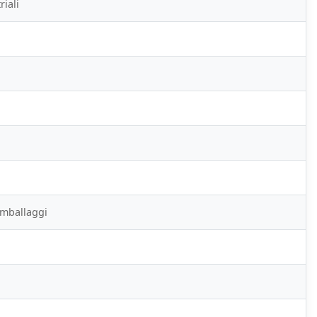
riali
 imballaggi