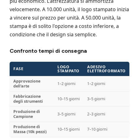
più economico. L'attrezzatura si ammortizza
velocemente. A 10.000 unità, il logo stampato inizia
a vincere sul prezzo per unità. A 50.000 unità, la
stampa è di solito l'opzione a costo inferiore, a
condizione che il design sia semplice.
Confronto tempi di consegna
LOGO
ADESIVO
FASE
STAMPATO
ELETTROFORMATO
Approvazione
1–2 giorni
1–2 giorni
dell'arte
Fabbricazione
10–15 giorni
3–5 giorni
degli strumenti
Produzione di
3–5 giorni
2–3 giorni
Campione
Produzione di
10–15 giorni
7–10 giorni
Massa (10k pezzi)