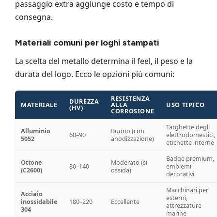
passaggio extra aggiunge costo e tempo di
consegna.
Materiali comuni per loghi stampati
La scelta del metallo determina il feel, il peso e la
durata del logo. Ecco le opzioni più comuni:
RESISTENZA
DUREZZA
MATERIALE
ALLA
USO TIPICO
(HV)
CORROSIONE
Targhette degli
Alluminio
Buono (con
60–90
elettrodomestici,
5052
anodizzazione)
etichette interne
Badge premium,
Ottone
Moderato (si
80–140
emblemi
(C2600)
ossida)
decorativi
Macchinari per
Acciaio
esterni,
inossidabile
180–220
Eccellente
attrezzature
304
marine