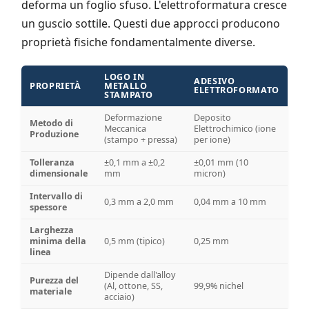
deforma un foglio sfuso. L'elettroformatura cresce
un guscio sottile. Questi due approcci producono
proprietà fisiche fondamentalmente diverse.
LOGO IN
ADESIVO
PROPRIETÀ
METALLO
ELETTROFORMATO
STAMPATO
Deformazione
Deposito
Metodo di
Meccanica
Elettrochimico (ione
Produzione
(stampo + pressa)
per ione)
Tolleranza
±0,1 mm a ±0,2
±0,01 mm (10
dimensionale
mm
micron)
Intervallo di
0,3 mm a 2,0 mm
0,04 mm a 10 mm
spessore
Larghezza
minima della
0,5 mm (tipico)
0,25 mm
linea
Dipende dall'alloy
Purezza del
(Al, ottone, SS,
99,9% nichel
materiale
acciaio)