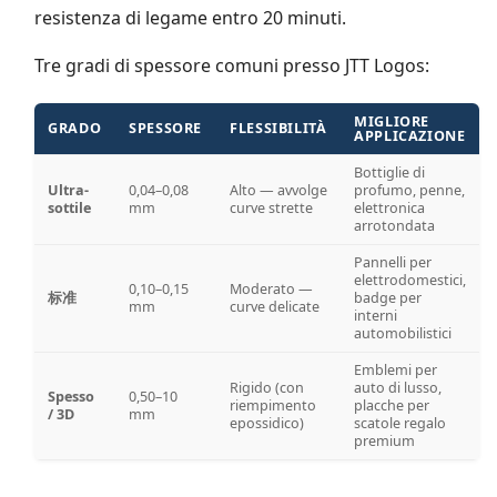
resistenza di legame entro 20 minuti.
Tre gradi di spessore comuni presso JTT Logos:
MIGLIORE
GRADO
SPESSORE
FLESSIBILITÀ
APPLICAZIONE
Bottiglie di
Ultra-
0,04–0,08
Alto — avvolge
profumo, penne,
sottile
mm
curve strette
elettronica
arrotondata
Pannelli per
elettrodomestici,
0,10–0,15
Moderato —
标准
badge per
mm
curve delicate
interni
automobilistici
Emblemi per
Rigido (con
auto di lusso,
Spesso
0,50–10
riempimento
placche per
/ 3D
mm
epossidico)
scatole regalo
premium