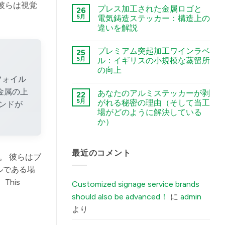
टिप्पणी
彼らは視覚
Guide
プレス加工された金属ロゴと
26
नहीं
to
The
5月
電気鋳造ステッカー：構造上の
Chemical
Sourcing
Etching,
違いを解説
Checklist:
Electroforming,
5
and
कोई
Environmental
Stamping
टिप्पणी
Factors
プレミアム突起加工ワインラベ
25
Processes
नहीं
You
Stamped
में
5月
ル：イギリスの小規模な蒸留所
Must
Metal
Tell
の向上
Logo
Your
vs.
フォイル
Factory
कोई
Electroformed
Before
टिप्पणी
Sticker:
金属の上
あなたのアルミステッカーが剥
22
Ordering
नहीं
Structural
Premium
Custom
5月
がれる秘密の理由（そして当工
ンドが
Differences
Embossed
Aluminum
Explained
場がどのように解決している
Wine
Labels
में
Labels:
में
か）
Elevating
UK
कोई
Boutique
टिप्पणी
Distilleries
नहीं
The
最近のコメント
में
。 彼らはブ
Secret
Reason
ルである場
Your
Brushed
his
Customized signage service brands
Aluminum
Stickers
should also be advanced！
に
admin
Peel
Off
より
(And
How
Our