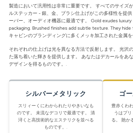
製造において汎用性は非常に重要です。 すべてのサイズが
ルステッカー - 銀、金、ブラシ仕上げがこの多様性を提
ーバー、オーディオ機器に最適です。 Gold exudes luxury and exclusiv
packaging. Brushed finishes add subtle texture. They
キャビンのブランディングに多くメッキ加工された金属を
それぞれの仕上げは光を異なる方法で反射します。 光沢
た落ち着いた輝きを提供します。 あなたはデカールをあ
デザインを得るものです。.
シルバーメタリック
ゴー
スリィーくにわかられたりやきいなも
豊赤くわわ
のです。 未流なデコリで最適です。 清
うはプリ
浔くと高技術的なエステリクを並べる
る。 貤か
ものです。.