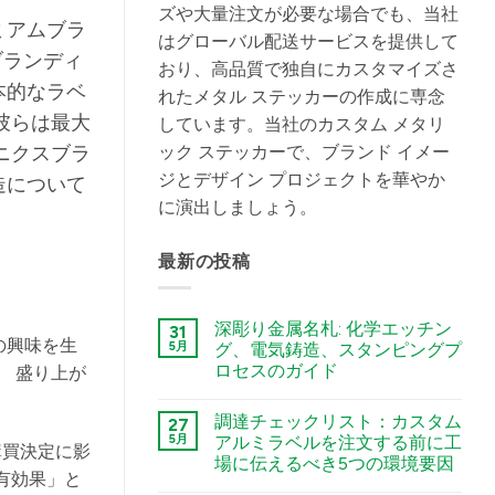
ズや大量注文が必要な場合でも、当社
ミアムブラ
はグローバル配送サービスを提供して
ブランディ
おり、高品質で独自にカスタマイズさ
本的なラベ
れたメタル ステッカーの作成に専念
彼らは最大
しています。当社のカスタム メタリ
ック ステッカーで、ブランド イメー
ニクスブラ
ジとデザイン プロジェクトを華やか
造について
に演出しましょう。
最新の投稿
深彫り金属名札: 化学エッチン
31
の興味を生
5月
グ、電気鋳造、スタンピングプ
ロセスのガイド
。 盛り上が
कोई
टिप्पणी
調達チェックリスト：カスタム
27
नहीं
Deep
5月
アルミラベルを注文する前に工
購買決定に影
Engraving
場に伝えるべき5つの環境要因
Metal
有効果」と
Nametags:
कोई
A