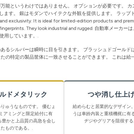
万能というわけではありません。 オプションが必要です。 カ
供します。 銀はモダンでハイテクな外観を提供します。 ラップ
ity. It is ideal for limited-edition products and prem
 hide fingerprints. They look industrial and rugged. 自動車
使用しています。.
のあるシルバーは瞬時に目を引きます。 ブラッシュドゴールド
なたの特定の製品筐体に一致させることができます。 これは給
ルドメタリック
つや消し仕上
りゅうなものです。 優むょ
給めらむと居業的なデザイン。
ミアミングと限定給付に有
うは車皊内装と重積機梶に有る
る豊かと上品質の高急を会し
ヂジやグリアを阻很する
たものである。.