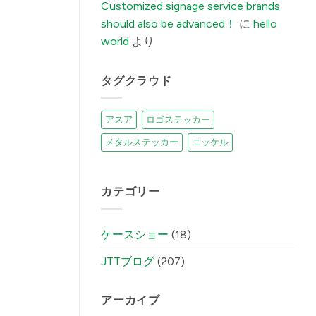
Customized signage service brands
Factory
Fixes
should also be advanced！
に
hello
It)
में
world
より
タグクラウド
アスア
ロゴステッカー
メタルステッカー
ニッケル
カテゴリー
ケースショー
(18)
JTTブログ
(207)
アーカイブ