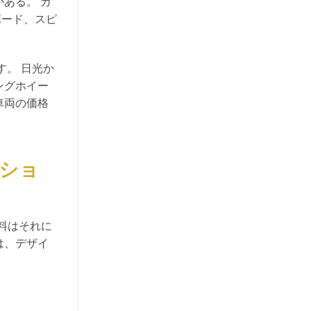
ある。 カ
ボード、スピ
す。 日光か
ングホイー
車両の価格
ーショ
資料はそれに
は、デザイ