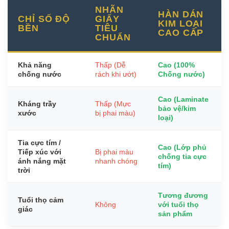
NHÃN
HÀN DÁN
CHỈ SỐ ĐỘ
GIẤY
KIM LOẠI
BỀN
TIÊU
CAO CẤP
CHUẨN
Khả năng
Thấp (Dễ
Cao (100%
chống nước
rách khi ướt)
Chống nước)
Cao (Laminate
Kháng trầy
Thấp (Mực
bảo vệ/kim
xước
bị phai màu)
loại)
Tia cực tím /
Cao (Lớp phủ
Tiếp xúc với
Bị phai màu
chống tia cực
ánh nắng mặt
nhanh chóng
tím)
trời
Tương đương
Tuổi thọ cảm
Không
với tuổi thọ
giác
sản phẩm