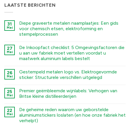
LAATSTE BERICHTEN
Diepe graveerte metalen naamplaatjes: Een gids
31
Mei
voor chemisch etsen, elektroforming en
stempelprocessen
कोई
टिप्पणी
De Inkoopfact checklist: 5 Omgevingsfactoren die
27
नहीं
Deep
Mei
u aan uw fabriek moet vertellen voordat u
Engraving
maatwerk aluminium labels bestelt
Metal
Nametags:
कोई
A
टिप्पणी
Guide
Gestempeld metalen logo vs. Elektrogevormde
26
नहीं
to
The
Mei
sticker: Structurele verschillen uitgelegd
Chemical
Sourcing
Etching,
Checklist:
कोई
Electroforming,
5
टिप्पणी
and
Premier geëmbleemde wijnlabels: Verhogen van
Environmental
25
नहीं
Stamping
Factors
Stamped
Mei
Britse kleine distilleerderijen
Processes
You
Metal
में
Must
Logo
कोई
Tell
vs.
टिप्पणी
De geheime reden waarom uw geborstelde
Your
Electroformed
22
नहीं
Factory
Sticker:
Premium
Mei
aluminiumstickers loslaten (en hoe onze fabriek het
Before
Structural
Embossed
verhelpt)
Ordering
Differences
Wine
Custom
Explained
Labels:
कोई
Aluminum
में
Elevating