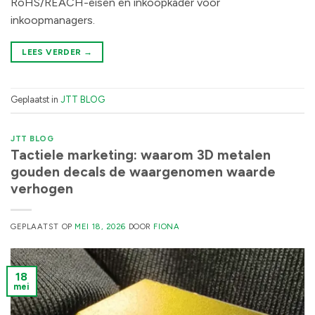
RoHS/REACH-eisen en inkoopkader voor
inkoopmanagers.
LEES VERDER
→
Geplaatst in
JTT BLOG
JTT BLOG
Tactiele marketing: waarom 3D metalen
gouden decals de waargenomen waarde
verhogen
GEPLAATST OP
MEI 18, 2026
DOOR
FIONA
18
mei