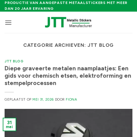
Ga
PRODUCTIE VAN AANGEPASTE METAALSTICKERS MET MEER
DAN 20 JAAR ERVARING
naar
inhoud
CATEGORIE ARCHIEVEN:
JTT BLOG
JTT BLOG
Diepe graveerte metalen naamplaatjes: Een
gids voor chemisch etsen, elektroforming en
stempelprocessen
GEPLAATST OP
MEI 31, 2026
DOOR
FIONA
31
mei