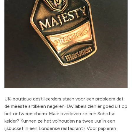
UK-boutique destilleerders staan voor een probleem dat
de meeste artikelen negeren. Uw labels zien er goed uit op
het ontwerpscherm. Maar overleven ze een Schotse
kelder? Kunnen ze het volhouden na twee uur in een
ijsbucket in een Londense restaurant? Voor papieren