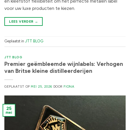
en kleefstof flexibiliteit om het perfecte metalen label
voor uw luxe producten te kiezen.
LEES VERDER
→
Geplaatst in
JTT BLOG
JTT BLOG
Premier geëmbleemde wijnlabels: Verhogen
van Britse kleine distilleerderijen
GEPLAATST OP
MEI 25, 2026
DOOR
FIONA
25
mei