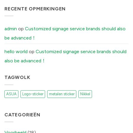
टिप्पणी
Labels
UK
नहीं
में
Boutique
The
RECENTE OPMERKINGEN
Distilleries
Secret
में
Reason
Your
Brushed
Aluminum
admin
op
Customized signage service brands should also
Stickers
Peel
be advanced！
Off
(And
How
Our
hello world
op
Customized signage service brands should
Factory
Fixes
also be advanced！
It)
में
TAGWOLK
ASUA
Logo-sticker
metalen sticker
Nikkel
CATEGORIEËN
Voorbeeld
(18)