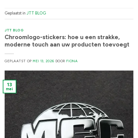
Geplaatst in
JTT BLOG
JTT BLOG
Chroomlogo-stickers: hoe u een strakke,
moderne touch aan uw producten toevoegt
GEPLAATST OP
MEI 13, 2026
DOOR
FIONA
13
mei