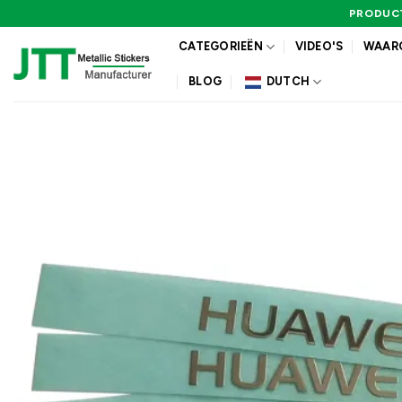
Ga
PRODUCT
naar
CATEGORIEËN
VIDEO'S
WAARO
inhoud
BLOG
DUTCH