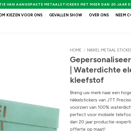
IE VAN AANGEPASTE METAALSTICKERS MET MEER DAN 20 JAAR 
M KIEZEN VOOR ONS
GEVALLEN SHOW
OVER ONS
NEEM C
HOME
/
NIKKEL METAAL STICKE
Gepersonaliseer
| Waterdichte el
kleefstof
Breng uw merk naar een hog
nikkelstickers van JTT Precis
voorzien van 100% waterdicht 
perfect voor mobiele telefo
dan 20 jaar productie-exper
offerte op maat!