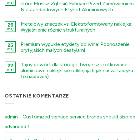
Deep
maj
które Musisz Zgłosić Fabryce Przed Zamówieniem
Engraving
Niestandardowych Etykiet Aluminiowych
Metal
Nametags:
कोई
A
टिप्पणी
Guide
Metalowy znaczek vs. Elektroformowany naklejka:
26
नहीं
to
The
maj
Wyjaśnienie różnic strukturalnych
Chemical
Sourcing
Etching,
Checklist:
कोई
Electroforming,
5
टिप्पणी
and
Premium wypukłe etykiety do wina: Podnoszenie
Environmental
25
नहीं
Stamping
Factors
Stamped
maj
brytyjskich małych destylarni
Processes
You
Metal
में
Must
Logo
कोई
Tell
vs.
टिप्पणी
Tajny powód, dla którego Twoje szczotkowane
Your
Electroformed
22
नहीं
Factory
Sticker:
Premium
maj
aluminiowe naklejki się odklejają (i jak nasza fabryka
Before
Structural
Embossed
to naprawia)
Ordering
Differences
Wine
Custom
Explained
Labels:
कोई
Aluminum
में
Elevating
टिप्पणी
Labels
UK
नहीं
में
Boutique
The
OSTATNIE KOMENTARZE
Distilleries
Secret
में
Reason
Your
Brushed
Aluminum
admin
-
Customized signage service brands should also be
Stickers
Peel
advanced！
Off
(And
How
Our