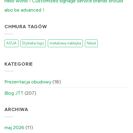
hello world
-
Customized signage service brands should
Factory
Fixes
also be advanced！
It)
में
CHMURA TAGÓW
ASUA
Etykieta logo
metalowa naklejka
Nikiel
KATEGORIE
Prezentacja obudowy
(18)
Blog JTT
(207)
ARCHIWA
maj 2026
(11)