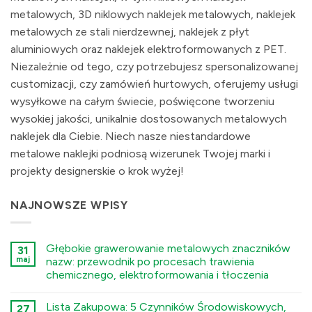
metalowych, 3D niklowych naklejek metalowych, naklejek
metalowych ze stali nierdzewnej, naklejek z płyt
aluminiowych oraz naklejek elektroformowanych z PET.
Niezależnie od tego, czy potrzebujesz spersonalizowanej
customizacji, czy zamówień hurtowych, oferujemy usługi
wysyłkowe na całym świecie, poświęcone tworzeniu
wysokiej jakości, unikalnie dostosowanych metalowych
naklejek dla Ciebie. Niech nasze niestandardowe
metalowe naklejki podniosą wizerunek Twojej marki i
projekty designerskie o krok wyżej!
NAJNOWSZE WPISY
Głębokie grawerowanie metalowych znaczników
31
maj
nazw: przewodnik po procesach trawienia
chemicznego, elektroformowania i tłoczenia
कोई
टिप्पणी
Lista Zakupowa: 5 Czynników Środowiskowych,
27
नहीं