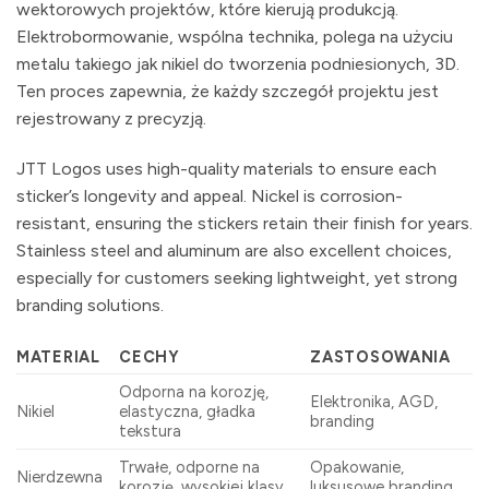
wektorowych projektów, które kierują produkcją.
Elektrobormowanie, wspólna technika, polega na użyciu
metalu takiego jak nikiel do tworzenia podniesionych, 3D.
Ten proces zapewnia, że ​​każdy szczegół projektu jest
rejestrowany z precyzją.
JTT Logos uses high-quality materials to ensure each
sticker’s longevity and appeal. Nickel is corrosion-
resistant, ensuring the stickers retain their finish for years.
Stainless steel and aluminum are also excellent choices,
especially for customers seeking lightweight, yet strong
branding solutions.
MATERIAL
CECHY
ZASTOSOWANIA
Odporna na korozję,
Elektronika, AGD,
Nikiel
elastyczna, gładka
branding
tekstura
Trwałe, odporne na
Opakowanie,
Nierdzewna
korozję, wysokiej klasy
luksusowe branding,