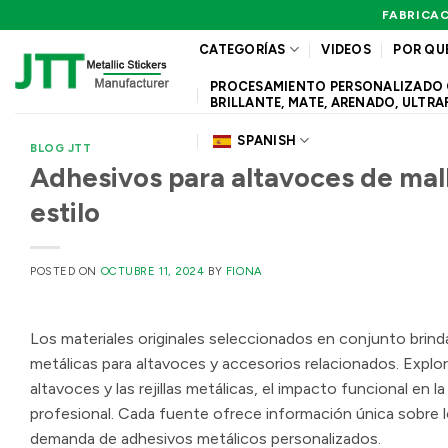
Saltar
FABRICAC
al
CATEGORÍAS
VIDEOS
POR QU
contenido
PROCESAMIENTO PERSONALIZADO QUE
BRILLANTE, MATE, ARENADO, ULTRA
SPANISH
BLOG JTT
Adhesivos para altavoces de mal
estilo
POSTED ON
OCTUBRE 11, 2024
BY
FIONA
Los materiales originales seleccionados en conjunto brindan
metálicas para altavoces y accesorios relacionados. Explora
altavoces y las rejillas metálicas, el impacto funcional en
profesional. Cada fuente ofrece información única sobre l
demanda de adhesivos metálicos personalizados.