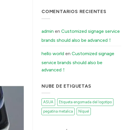
Boutique
टिप्पणी
Distilleries
नहीं
The
COMENTARIOS RECIENTES
में
Secret
Reason
Your
Brushed
Aluminum
admin
en
Customized signage service
Stickers
Peel
brands should also be advanced！
Off
(And
How
Our
hello world
en
Customized signage
Factory
Fixes
service brands should also be
It)
में
advanced！
NUBE DE ETIQUETAS
ASUA
Etiqueta engomada del logotipo
pegatina metalica
Níquel