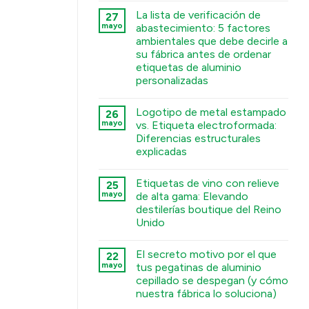
टिप्पणी
La lista de verificación de
27
नहीं
Deep
mayo
abastecimiento: 5 factores
Engraving
ambientales que debe decirle a
Metal
Nametags:
su fábrica antes de ordenar
A
etiquetas de aluminio
Guide
to
personalizadas
Chemical
कोई
Etching,
टिप्पणी
Electroforming,
Logotipo de metal estampado
26
नहीं
and
The
Stamping
mayo
vs. Etiqueta electroformada:
Sourcing
Processes
Diferencias estructurales
Checklist:
में
5
explicadas
Environmental
Factors
कोई
You
टिप्पणी
Etiquetas de vino con relieve
25
Must
नहीं
Stamped
Tell
mayo
de alta gama: Elevando
Metal
Your
destilerías boutique del Reino
Logo
Factory
vs.
Before
Unido
Electroformed
Ordering
Sticker:
कोई
Custom
Structural
टिप्पणी
Aluminum
El secreto motivo por el que
22
Differences
नहीं
Labels
Premium
Explained
में
mayo
tus pegatinas de aluminio
Embossed
में
cepillado se despegan (y cómo
Wine
Labels:
nuestra fábrica lo soluciona)
Elevating
UK
कोई