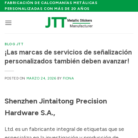
Saltar
FABRICACIÓN DE CALCOMANÍAS METÁLICAS
PERSONALIZADAS CON MÁS DE 20 AÑOS
al
contenido
BLOG JTT
¡Las marcas de servicios de señalización
personalizados también deben avanzar!
POSTED ON
MARZO 24, 2026
BY
FIONA
Shenzhen Jintaitong Precision
Hardware S.A.,
Ltd. es un fabricante integral de etiquetas que se
especializa en la investigación y producción de