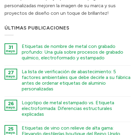
personalizadas mejoren la imagen de su marca y sus
proyectos de diseño con un toque de brillantez!
ÚLTIMAS PUBLICACIONES
Etiquetas de nombre de metal con grabado
31
mayo.
profundo: Una guía sobre procesos de grabado
químico, electroformado y estampado
ไม่มี
ความ
La lista de verificación de abastecimiento: 5
27
เห็น
บน
mayo.
factores ambientales que debe decirle a su fábrica
Deep
antes de ordenar etiquetas de aluminio
Engraving
Metal
personalizadas
Nametags:
A
ไม่มี
Guide
ความ
Logotipo de metal estampado vs. Etiqueta
26
to
เห็น
บน
Chemical
mayo.
electroformada: Diferencias estructurales
The
Etching,
explicadas
Sourcing
Electroforming,
Checklist:
and
ไม่มี
5
Stamping
ความ
Environmental
Processes
Etiquetas de vino con relieve de alta gama:
25
เห็น
Factors
บน
mayo.
Elevando destilerías boutique del Reino Unido
You