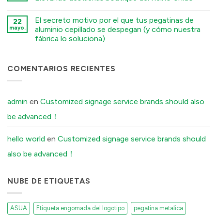
Stamped
Must
Metal
ไม่มี
Tell
Logo
ความ
Your
El secreto motivo por el que tus pegatinas de
vs.
22
เห็น
Factory
Electroformed
บน
mayo.
aluminio cepillado se despegan (y cómo nuestra
Before
Sticker:
Premium
Ordering
fábrica lo soluciona)
Structural
Embossed
Custom
Differences
Wine
Aluminum
ไม่มี
Explained
Labels:
Labels
ความ
Elevating
เห็น
UK
บน
COMENTARIOS RECIENTES
Boutique
The
Distilleries
Secret
Reason
Your
Brushed
admin
en
Customized signage service brands should also
Aluminum
Stickers
be advanced！
Peel
Off
(And
How
hello world
en
Customized signage service brands should
Our
Factory
also be advanced！
Fixes
It)
NUBE DE ETIQUETAS
ASUA
Etiqueta engomada del logotipo
pegatina metalica