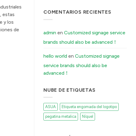
Boutique
टिप्पणी
dustriales
Distilleries
नहीं
The
COMENTARIOS RECIENTES
में
, estas
Secret
Reason
e y los
Your
Brushed
uciones de
Aluminum
admin
en
Customized signage service
Stickers
Peel
brands should also be advanced！
Off
(And
How
Our
hello world
en
Customized signage
Factory
Fixes
service brands should also be
It)
में
advanced！
NUBE DE ETIQUETAS
ASUA
Etiqueta engomada del logotipo
pegatina metalica
Níquel