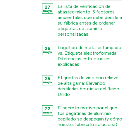
टिप्पणी
La lista de verificación de
27
नहीं
Deep
mayo
abastecimiento: 5 factores
Engraving
ambientales que debe decirle a
Metal
Nametags:
su fábrica antes de ordenar
A
etiquetas de aluminio
Guide
to
personalizadas
Chemical
कोई
Etching,
टिप्पणी
Electroforming,
Logotipo de metal estampado
26
नहीं
and
The
Stamping
mayo
vs. Etiqueta electroformada:
Sourcing
Processes
Diferencias estructurales
Checklist:
में
5
explicadas
Environmental
Factors
कोई
You
टिप्पणी
Etiquetas de vino con relieve
25
Must
नहीं
Stamped
Tell
mayo
de alta gama: Elevando
Metal
Your
destilerías boutique del Reino
Logo
Factory
vs.
Before
Unido
Electroformed
Ordering
Sticker:
कोई
Custom
Structural
टिप्पणी
Aluminum
El secreto motivo por el que
22
Differences
नहीं
Labels
Premium
Explained
में
mayo
tus pegatinas de aluminio
Embossed
में
cepillado se despegan (y cómo
Wine
Labels:
nuestra fábrica lo soluciona)
Elevating
UK
कोई