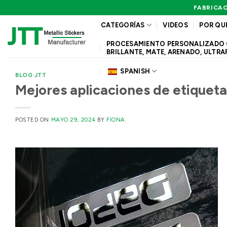
Saltar
FABRICAC
al
CATEGORÍAS
VIDEOS
POR QU
contenido
PROCESAMIENTO PERSONALIZADO QUE
BRILLANTE, MATE, ARENADO, ULTRA
SPANISH
BLOG JTT
Mejores aplicaciones de etiqueta
POSTED ON
MAYO 29, 2024
BY
FIONA