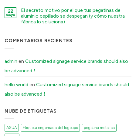
Tell
Logo
कोई
Your
vs.
टिप्पणी
Factory
El secreto motivo por el que tus pegatinas de
Electroformed
22
नहीं
Before
Sticker:
Premium
mayo
aluminio cepillado se despegan (y cómo nuestra
Ordering
Structural
Embossed
Custom
fábrica lo soluciona)
Differences
Wine
Aluminum
Explained
Labels:
Labels
कोई
में
Elevating
में
टिप्पणी
UK
नहीं
Boutique
The
COMENTARIOS RECIENTES
Distilleries
Secret
में
Reason
Your
Brushed
Aluminum
admin
en
Customized signage service brands should also
Stickers
Peel
be advanced！
Off
(And
How
Our
hello world
en
Customized signage service brands should
Factory
Fixes
also be advanced！
It)
में
NUBE DE ETIQUETAS
ASUA
Etiqueta engomada del logotipo
pegatina metalica