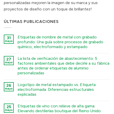
personalizadas mejoren la imagen de su marca y sus
proyectos de diseño con un toque de brillantez!
ÚLTIMAS PUBLICACIONES
Etiquetas de nombre de metal con grabado
31
mayo
profundo: Una guía sobre procesos de grabado
químico, electroformado y estampado
कोई
टिप्पणी
La lista de verificación de abastecimiento: 5
27
नहीं
Deep
mayo
factores ambientales que debe decirle a su fábrica
Engraving
antes de ordenar etiquetas de aluminio
Metal
Nametags:
personalizadas
A
Guide
कोई
to
टिप्पणी
Logotipo de metal estampado vs. Etiqueta
26
Chemical
नहीं
The
Etching,
mayo
electroformada: Diferencias estructurales
Sourcing
Electroforming,
explicadas
Checklist:
and
5
Stamping
कोई
Environmental
Processes
टिप्पणी
Factors
में
Etiquetas de vino con relieve de alta gama:
25
नहीं
You
Stamped
mayo
Elevando destilerías boutique del Reino Unido
Must
Metal