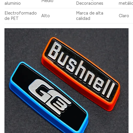
Medio
aluminio
Decoraciones
metáli
Electroformado
Marca de alta
Alto
Claro
de PET
calidad