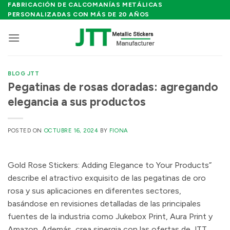
Saltar
FABRICACIÓN DE CALCOMANÍAS METÁLICAS
PERSONALIZADAS CON MÁS DE 20 AÑOS
al
contenido
BLOG JTT
Pegatinas de rosas doradas: agregando
elegancia a sus productos
POSTED ON
OCTUBRE 16, 2024
BY
FIONA
Gold Rose Stickers: Adding Elegance to Your Products”
describe el atractivo exquisito de las pegatinas de oro
rosa y sus aplicaciones en diferentes sectores,
basándose en revisiones detalladas de las principales
fuentes de la industria como Jukebox Print, Aura Print y
Amazon. Además, crea sinergia con las ofertas de JTT