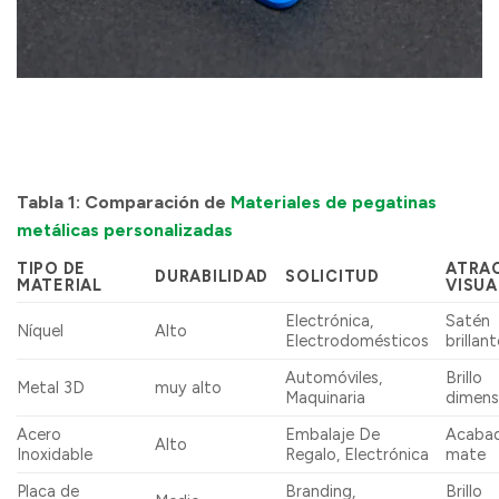
Tabla 1: Comparación de
Materiales de pegatinas
metálicas personalizadas
TIPO DE
ATRA
DURABILIDAD
SOLICITUD
MATERIAL
VISUA
Electrónica,
Satén
Níquel
Alto
Electrodomésticos
brillan
Automóviles,
Brillo
Metal 3D
muy alto
Maquinaria
dimens
Acero
Embalaje De
Acaba
Alto
Inoxidable
Regalo, Electrónica
mate
Placa de
Branding,
Brillo