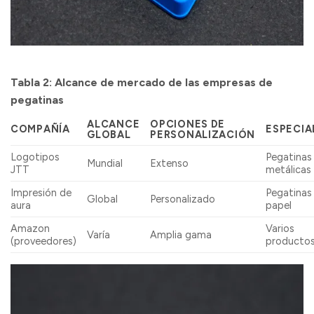
Tabla 2: Alcance de mercado de las empresas de
pegatinas
ALCANCE
OPCIONES DE
COMPAÑÍA
ESPECIA
GLOBAL
PERSONALIZACIÓN
Logotipos
Pegatinas
Mundial
Extenso
JTT
metálicas
Impresión de
Pegatinas
Global
Personalizado
aura
papel
Amazon
Varios
Varía
Amplia gama
(proveedores)
producto