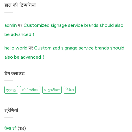
Aluminum
में
Elevating
नहीं
Labels
UK
The
हाल की टिप्पणियां
में
Boutique
Secret
Distilleries
Reason
में
Your
Brushed
Aluminum
admin
पर
Customized signage service brands should also
Stickers
Peel
be advanced！
Off
(And
How
Our
hello world
पर
Customized signage service brands should
Factory
Fixes
also be advanced！
It)
में
टैग क्लाउड
एएसयूए
लोगो स्टीकर
धातु स्टीकर
निकेल
श्रेणियां
केस शो
(18)