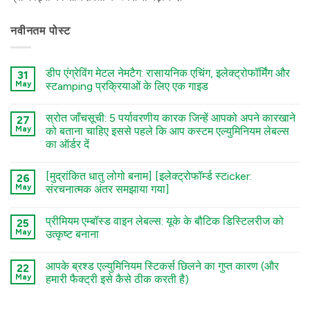
नवीनतम पोस्ट
डीप एंग्रेविंग मेटल नेमटैग: रासायनिक एचिंग, इलेक्ट्रोफॉर्मिंग और
31
May
स्टamping प्रक्रियाओं के लिए एक गाइड
कोई
टिप्पणी
स्रोत जाँचसूची: 5 पर्यावरणीय कारक जिन्हें आपको अपने कारखाने
27
नहीं
Deep
May
को बताना चाहिए इससे पहले कि आप कस्टम एल्युमिनियम लेबल्स
Engraving
का ऑर्डर दें
Metal
Nametags:
कोई
A
टिप्पणी
Guide
[मुद्रांकित धातु लोगो बनाम] [इलेक्ट्रोफॉर्म्ड स्टicker:
26
नहीं
to
The
May
संरचनात्मक अंतर समझाया गया]
Chemical
Sourcing
Etching,
Checklist:
कोई
Electroforming,
5
टिप्पणी
and
प्रीमियम एम्बॉस्ड वाइन लेबल्स: यूके के बौटिक डिस्टिलरीज को
Environmental
25
नहीं
Stamping
Factors
Stamped
May
उत्कृष्ट बनाना
Processes
You
Metal
में
Must
Logo
कोई
Tell
vs.
टिप्पणी
आपके ब्रश्ड एल्युमिनियम स्टिकर्स छिलने का गुप्त कारण (और
Your
Electroformed
22
नहीं
Factory
Sticker:
Premium
May
हमारी फैक्ट्री इसे कैसे ठीक करती है)
Before
Structural
Embossed
Ordering
Differences
Wine
कोई
Custom
Explained
Labels:
टिप्पणी