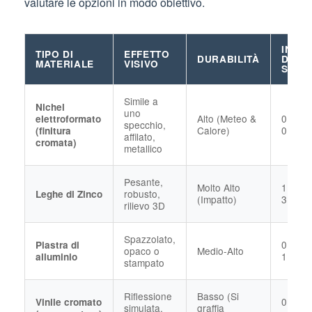
valutare le opzioni in modo obiettivo.
INTE
TIPO DI
EFFETTO
DURABILITÀ
DI
MATERIALE
VISIVO
SPES
Simile a
Nichel
uno
Alto (Meteo &
0,05m
elettroformato
specchio,
Calore)
0,12m
(finitura
affilato,
cromata)
metallico
Pesante,
Molto Alto
1.0mm
robusto,
Leghe di Zinco
(Impatto)
3.0mm
rilievo 3D
Spazzolato,
0,3mm
Piastra di
opaco o
Medio-Alto
1,0mm
alluminio
stampato
Riflessione
Basso (Si
0,1 mm
Vinile cromato
simulata,
graffia