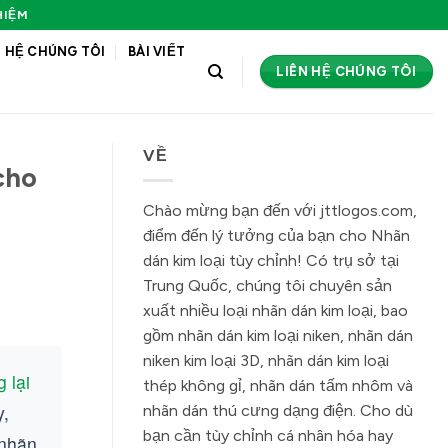
HIỆM
N HỆ CHÚNG TÔI
BÀI VIẾT
LIÊN HỆ CHÚNG TÔI
VỀ
cho
Chào mừng bạn đến với jttlogos.com,
điểm đến lý tưởng của bạn cho Nhãn
dán kim loại tùy chỉnh! Có trụ sở tại
Trung Quốc, chúng tôi chuyên sản
xuất nhiều loại nhãn dán kim loại, bao
gồm nhãn dán kim loại niken, nhãn dán
niken kim loại 3D, nhãn dán kim loại
 lại
thép không gỉ, nhãn dán tấm nhôm và
y,
nhãn dán thú cưng dạng điện. Cho dù
bạn cần tùy chỉnh cá nhân hóa hay
 nhãn