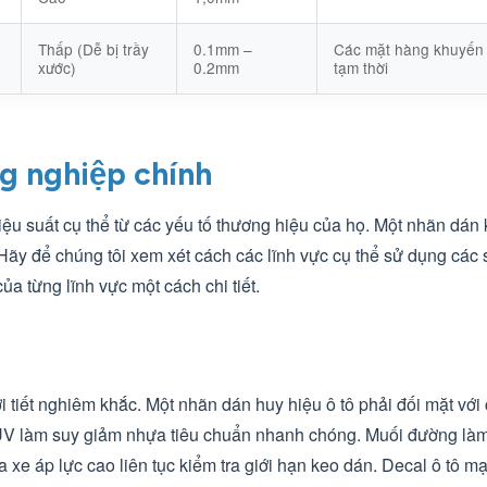
Thấp (Dễ bị trầy
0.1mm –
Các mặt hàng khuyến
xước)
0.2mm
tạm thời
g nghiệp chính
u suất cụ thể từ các yếu tố thương hiệu của họ. Một nhãn dán 
Hãy để chúng tôi xem xét cách các lĩnh vực cụ thể sử dụng các
a từng lĩnh vực một cách chi tiết.
 tiết nghiêm khắc. Một nhãn dán huy hiệu ô tô phải đối mặt với
UV làm suy giảm nhựa tiêu chuẩn nhanh chóng. Muối đường làm 
xe áp lực cao liên tục kiểm tra giới hạn keo dán. Decal ô tô m