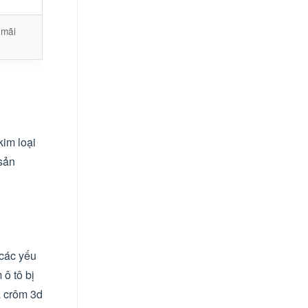
 mãi
kim loại
 sản
 các yếu
ô tô bị
ạ crôm 3d