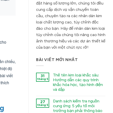
đặt hàng số lượng lớn, chúng tôi đều
cung cấp dịch vụ vận chuyển toàn
cầu, chuyên tạo ra các nhãn dán kim
loại chất lượng cao, tùy chỉnh độc
đáo cho bạn. Hãy để nhãn dán kim loại
tùy chỉnh của chúng tôi nâng cao hình
ảnh thương hiệu và các dự án thiết kế
 cho
của bạn với một chút rực rỡ!
BÀI VIẾT MỚI NHẤT
ản chiếu,
hiệt độ
ài viết
Thẻ tên kim loại khắc sâu:
31
tháng 5
Hướng dẫn các quy trình
 thích
khắc hóa học, tạo hình điện
và dập
कोई
टिप्पणी
Danh sách kiểm tra nguồn
27
नहीं
Deep
tháng 5
cung ứng: 5 yếu tố môi
ng
Engraving
trường bạn phải thông báo
Metal