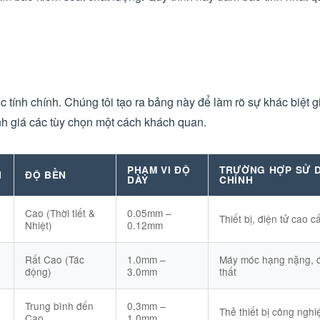
c tính chính. Chúng tôi tạo ra bảng này để làm rõ sự khác biệt 
h giá các tùy chọn một cách khách quan.
PHẠM VI ĐỘ
TRƯỜNG HỢP SỬ 
H
ĐỘ BỀN
DÀY
CHÍNH
Cao (Thời tiết &
0.05mm –
Thiết bị, điện tử cao c
Nhiệt)
0.12mm
Rất Cao (Tác
1.0mm –
Máy móc hạng nặng, đ
động)
3.0mm
thất
Trung bình đến
0,3mm –
Thẻ thiết bị công nghi
Cao
1,0mm