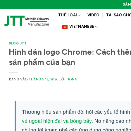
Bỏ
SẢN
qua
THỂ LOẠI
VIDEO
TẠI SAO CH
nội
dung
VIETNAMESE
BLOG JTT
Hình dán logo Chrome: Cách thêm
sản phẩm của bạn
ĐĂNG VÀO
THÁNG 5 13, 2026
BỞI
FIONA
Thương hiệu sản phẩm đòi hỏi các yếu tố hình 
vẻ ngoài hiện đại và bóng bẩy
. Nó nâng cao n
chúng tôi khám phá các ứng dụng công nghiệp,