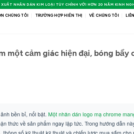
 XUẤT NHÃN DÁN KIM LOẠI TÙY CHỈNH VỚI HƠN 20 NĂM KINH NG
ỌN CHÚNG TÔI
TRƯỜNG HỢP HIỂN THỊ
VỀ CHÚNG TÔI
LIÊ
 một cảm giác hiện đại, bóng bẩy 
ảnh bền bỉ, nổi bật.
Một nhãn dán logo mạ chrome mang
hận thức về sản phẩm ngay lập tức. Trong hướng dẫn nà
 thông số kỹ thuật kỹ thuật và chiến lược mua sắm cho