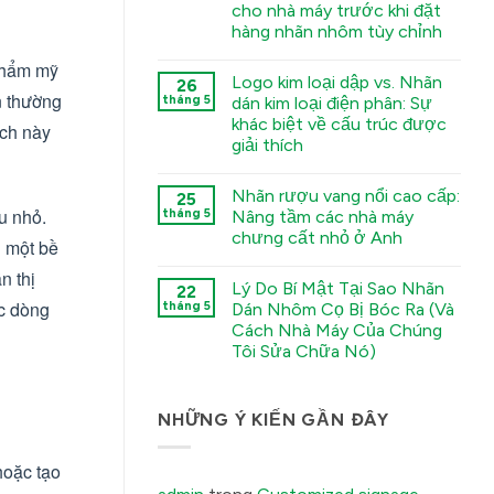
Nametags:
cho nhà máy trước khi đặt
A
hàng nhãn nhôm tùy chỉnh
Guide
to
कोई
Chemical
 thẩm mỹ
टिप्पणी
Etching,
Logo kim loại dập vs. Nhãn
26
नहीं
Electroforming,
The
n thường
tháng 5
dán kim loại điện phân: Sự
and
Sourcing
Stamping
khác biệt về cấu trúc được
Checklist:
ách này
Processes
5
giải thích
में
Environmental
Factors
कोई
You
टिप्पणी
Nhãn rượu vang nổi cao cấp:
25
Must
नहीं
Stamped
Tell
u nhỏ.
tháng 5
Nâng tầm các nhà máy
Metal
Your
chưng cất nhỏ ở Anh
Logo
Factory
n một bề
vs.
Before
कोई
Electroformed
Ordering
n thị
टिप्पणी
Sticker:
Custom
Lý Do Bí Mật Tại Sao Nhãn
22
नहीं
Structural
Aluminum
Premium
ác dòng
tháng 5
Dán Nhôm Cọ Bị Bóc Ra (Và
Differences
Labels
Embossed
Explained
में
Cách Nhà Máy Của Chúng
Wine
में
Labels:
Tôi Sửa Chữa Nó)
Elevating
UK
कोई
Boutique
टिप्पणी
Distilleries
नहीं
The
NHỮNG Ý KIẾN GẦN ĐÂY
में
Secret
Reason
Your
hoặc tạo
Brushed
Aluminum