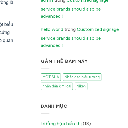
admin
trong
Customized signage
ường là
Stickers
Peel
service brands should also be
Off
(And
advanced！
How
Our
ột biểu
Factory
Fixes
hello world
trong
Customized signage
 cứng
It)
में
service brands should also be
rò quan
advanced！
GẮN THẺ ĐÁM MÂY
MỘT SUA
Nhãn dán biểu tượng
nhãn dán kim loại
Niken
DANH MỤC
trường hợp hiển thị
(18)