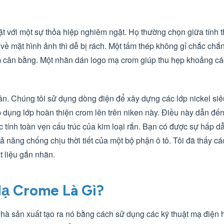
mặt với một sự thỏa hiệp nghiêm ngặt. Họ thường chọn giữa tính
về mặt hình ảnh thì dễ bị rách. Một tấm thép không gỉ chắc chắ
iểm cân bằng. Một nhãn dán logo mạ crom giúp thu hẹp khoảng c
hân. Chúng tôi sử dụng dòng điện để xây dựng các lớp nickel siê
áp dụng lớp hoàn thiện crom lên trên niken này. Điều này dẫn đế
 tính toàn vẹn cấu trúc của kim loại rắn. Bạn có được sự hấp dẫ
hả năng chống chịu thời tiết của một bộ phận ô tô. Tôi đã thấy c
 liệu gắn nhãn.
Mạ Crome Là Gì?
hà sản xuất tạo ra nó bằng cách sử dụng các kỹ thuật mạ điện 