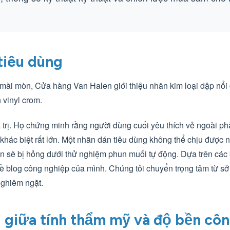
tiêu dùng
 mài mòn, Cửa hàng Van Halen giới thiệu nhãn kim loại dập nổi
 vinyl crom.
iá trị. Họ chứng minh rằng người dùng cuối yêu thích vẻ ngoài ph
hác biệt rất lớn. Một nhãn dán tiêu dùng không thể chịu được n
in sẽ bị hỏng dưới thử nghiệm phun muối tự động. Dựa trên các b
 đề blog công nghiệp của mình. Chúng tôi chuyển trọng tâm từ sở
nghiêm ngặt.
 giữa tính thẩm mỹ và độ bền cô