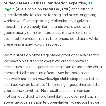
of dedicated B2B metal fabrication expertise
,
JTT-
logo's
(JTT Precision Metal Co., Ltd.)
specializes in
specialized photo-electroforming and micro-engraving
workflows. By manipulating molecular-level galvanic
deposition, we supply tier-1 brands worldwide with
geometrically complex, borderless metallic emblems
designed to endure harsh atmospheric conditions while
preserving a quiet luxury aesthetic.
We zijn trots op onze uitgebreide productiecapaciteiten.
We maken niet alleen stickers; we creëren metalen
merkactiva. Onze uitgebreide kennis van de industrie zorgt
ervoor dat elke productiefase—van het maken van
maatwerk mallen en nauwkeurige elektrodepositie tot de
eindfase van de kleefstof lamellering—geoptimaliseerd is
voor uitmuntendheid. Het resultaat is een premium
metalen overdrachtsfolie label dat naadloos hecht aan
zowel gebogen als platte oppervlakken, waardoor het de