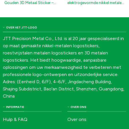
Gouden 3D Metaal Sticker –
elektrogevormde nikkel metalen
Elektrogevormde Reliëf Nikkel
logo sticker voor auto-
Logo Label voor Parfum & Luxe
emblemen
Verpakkingen
OVER HET JTT-LOGO
JTT Precision Metal Co., Ltd. is al 20 jaar gespecialiseerd in
op maat gemaakte nikkel-metalen logostickers,
roestvrijstalen metalen logostickers en 3D metalen
logostickers. Het biedt hoogwaardige, aanpasbare
oplossingen om uw merkaanwezigheid te verbeteren met
professionele logo-ontwerpen en uitzonderlijke service.
Adres: (Eenheid D, 6/F), 4-6/F, Jingdacheng Building,
Shajing Subdistrict, Bao'an District, Shenzhen, Guangdong,
China
INFORMATIE
OVER ONS
Hulp & FAQ
Over ons