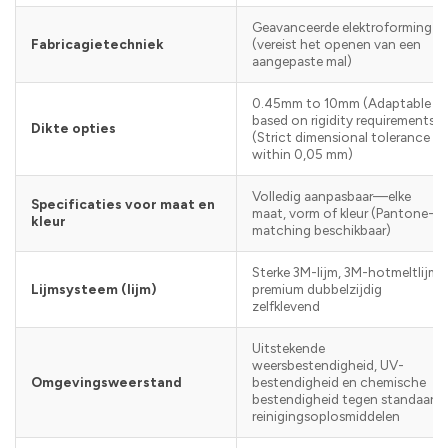
Geavanceerde elektroforming
Fabricagietechniek
(vereist het openen van een
aangepaste mal)
0.45mm to 10mm (Adaptable
based on rigidity requirements)
Dikte opties
(Strict dimensional tolerance
within
0,05 mm
)
Volledig aanpasbaar—elke
Specificaties voor maat en
maat, vorm of kleur (Pantone-
kleur
matching beschikbaar)
Sterke 3M-lijm, 3M-hotmeltlijm,
Lijmsysteem (lijm)
premium dubbelzijdig
zelfklevend
Uitstekende
weersbestendigheid, UV-
Omgevingsweerstand
bestendigheid en chemische
bestendigheid tegen standaard
reinigingsoplosmiddelen