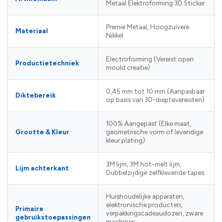
Metaal Elektroforming 3D Sticker
Premie Metaal, Hoogzuivere
Materiaal
Nikkel
Electroforming (Vereist open
Productietechniek
mould creatie)
0,45 mm tot 10 mm (Aanpasbaar
Diktebereik
op basis van 3D-dieptevereisten)
100% Aangepast (Elke maat,
Grootte & Kleur
geometrische vorm of levendige
kleur plating)
3M lijm, 3M hot-melt lijm,
Lijm achterkant
Dubbelzijdige zelfklevende tapes
Huishoudelijke apparaten,
elektronische producten,
Primaire
verpakkingscadeaudozen, zware
gebruikstoepassingen
machines,