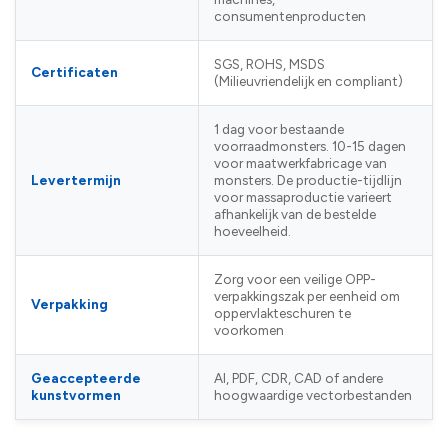
consumentenproducten
SGS, ROHS, MSDS
Certificaten
(Milieuvriendelijk en compliant)
1 dag voor bestaande
voorraadmonsters. 10-15 dagen
voor maatwerkfabricage van
Levertermijn
monsters. De productie-tijdlijn
voor massaproductie varieert
afhankelijk van de bestelde
hoeveelheid.
Zorg voor een veilige OPP-
verpakkingszak per eenheid om
Verpakking
oppervlakteschuren te
voorkomen
Geaccepteerde
AI, PDF, CDR, CAD of andere
kunstvormen
hoogwaardige vectorbestanden