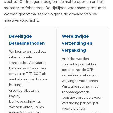
slechts 10-15 dagen nodig om de mal te openen en het
monster te fabriceren. De tijdlijnen voor massaproductie
worden geoptimaliseerd volgens de omvang van uw
maatwerkopdracht.
Beveiligde
Wereldwijde
Betaalmethoden
verzending en
verpakking
Wij faciliteren naadloze
internationale
Artikelen worden
transacties. Aanvaarde
zorgvuldig verpakt in
betalingsvoorwaarden
beschermende OPP-
omvatten T/T (30% als
verpakkingszakken om
aanbetaling, saldo voor
wrijving te voorkomen.
levering),
Wij werken samen met
creditcardbetaling,
toonaangevende
PayPal,
logistieke providers voor
bankoverschrijving,
verzending per zee, per
Western Union, L/C en
vliegtuig of via
veilige Alibaba Trade