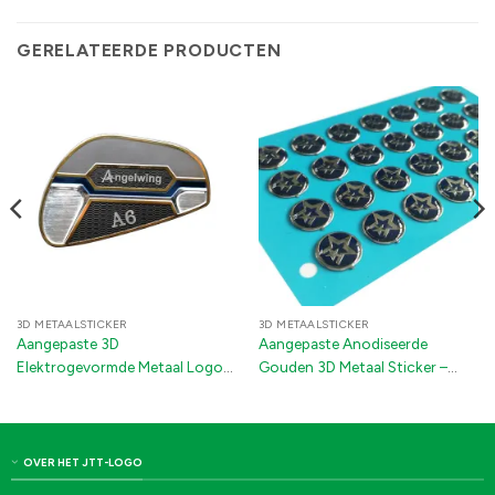
GERELATEERDE PRODUCTEN
3D METAALSTICKER
3D METAALSTICKER
Aangepaste 3D
Aangepaste Anodiseerde
Elektrogevormde Metaal Logo
Gouden 3D Metaal Sticker –
Stickers | Groothandel Nikkel
Elektrogevormde Reliëf Nikkel
Decals met 3M Kleefstof voor
Logo Label voor Parfum & Luxe
Auto's, Golfclubs &
Verpakkingen
Verpakkingen
OVER HET JTT-LOGO