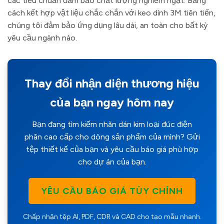
các tiêu chuẩn đảm bảo chất lượng nghiêm ngặt. Bằng
cách kết hợp vật liệu chắc chắn với keo dính 3M tiên tiến,
chúng tôi đảm bảo ứng dụng lâu dài, an toàn cho bất kỳ
yêu cầu ngành nào.
Thay đổi nhận diện thương hiệu
của bạn ngay hôm nay
Bạn đang tìm kiếm nhãn dán kim loại đúc điện
phân cao cấp cho dòng sản phẩm của mình? Gửi
tệp thiết kế của bạn và yêu cầu báo giá phù hợp
cho dự án của bạn.
YÊU CẦU BÁO GIÁ TÙY CHỈNH
Chấp nhận tệp AI, PDF, CDR và CAD cho tạo mẫu nhanh.