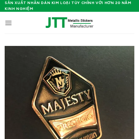
Bỏ
SẢN XUẤT NHÃN DÁN KIM LOẠI TÙY CHỈNH VỚI HƠN 20 NĂM
KINH NGHIỆM
qua
nội
dung