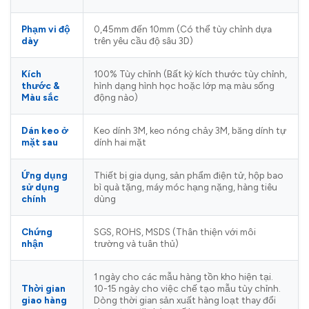
Phạm vi độ
0,45mm đến 10mm (Có thể tùy chỉnh dựa
dày
trên yêu cầu độ sâu 3D)
Kích
100% Tùy chỉnh (Bất kỳ kích thước tùy chỉnh,
thước &
hình dạng hình học hoặc lớp mạ màu sống
Màu sắc
động nào)
Dán keo ở
Keo dính 3M, keo nóng chảy 3M, băng dính tự
mặt sau
dính hai mặt
Ứng dụng
Thiết bị gia dụng, sản phẩm điện tử, hộp bao
sử dụng
bì quà tặng, máy móc hạng nặng, hàng tiêu
chính
dùng
Chứng
SGS, ROHS, MSDS (Thân thiện với môi
nhận
trường và tuân thủ)
1 ngày cho các mẫu hàng tồn kho hiện tại.
Thời gian
10-15 ngày cho việc chế tạo mẫu tùy chỉnh.
giao hàng
Dòng thời gian sản xuất hàng loạt thay đổi