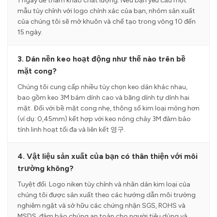
1 ngày để tham khảo chất lượng. Nếu bạn yêu cầu một
mẫu tùy chỉnh với logo chính xác của bạn, nhóm sản xuất
của chúng tôi sẽ mở khuôn và chế tạo trong vòng 10 đến
15 ngày.
3. Dán nền keo hoạt động như thế nào trên bề
mặt cong?
Chúng tôi cung cấp nhiều tùy chọn keo dán khác nhau,
bao gồm keo 3M bám dính cao và băng dính tự dính hai
mặt. Đối với bề mặt cong nhẹ, thông số kim loại mỏng hơn
(ví dụ: 0,45mm) kết hợp với keo nóng chảy 3M đảm bảo
tính linh hoạt tối đa và liên kết 영구.
4. Vật liệu sản xuất của bạn có thân thiện với môi
trường không?
Tuyệt đối. Logo niken tùy chỉnh và nhãn dán kim loại của
chúng tôi được sản xuất theo các hướng dẫn môi trường
nghiêm ngặt và sở hữu các chứng nhận SGS, ROHS và
MSDS, đảm bảo chúng an toàn cho người tiêu dùng và