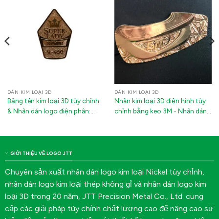
DÁN KIM LOẠI 3D
DÁN KIM LOẠI 3D
Bảng tên kim loại 3D tùy chỉnh
Nhãn kim loại 3D điện hình tùy
& Nhãn dán logo điện phân:
chỉnh bằng keo 3M - Nhãn dán
Nhãn dính chống nước cho máy
logo Nickel cho chai rượu, gậy
móc và thiết bị công nghiệp
golf & Thiết bị điện tử
GIỚI THIỆU VỀ LOGO JTT
Chuyên sản xuất nhãn dán logo kim loại Nickel tùy chỉnh,
nhãn dán logo kim loại thép không gỉ và nhãn dán logo kim
loại 3D trong 20 năm, JTT Precision Metal Co., Ltd. cung
cấp các giải pháp tùy chỉnh chất lượng cao để nâng cao sự