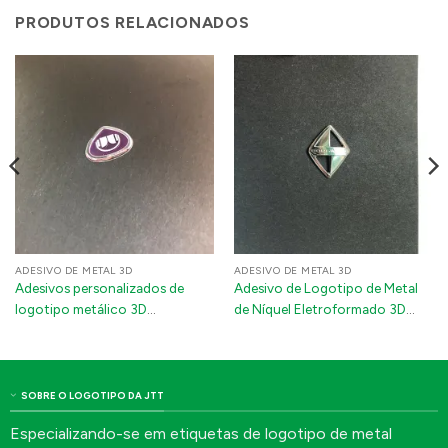
PRODUTOS RELACIONADOS
ADESIVO DE METAL 3D
ADESIVO DE METAL 3D
Adesivos personalizados de
Adesivo de Logotipo de Metal
logotipo metálico 3D
de Níquel Eletroformado 3D
eletroformado – Etiquetas de
Impermeável para Emblemas
emblema adesivo 3M
Automotivos
impermeáveis para embalagens
premium e produtos eletrônicos
SOBRE O LOGOTIPO DA JTT
Especializando-se em etiquetas de logotipo de metal