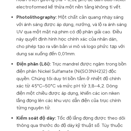
electroformed kế thừa một nền tảng không tì vết.
Photolithography:
Một chất cản quang nhạy sáng
với ánh sáng được áp dụng, nướng, và lộ ra ánh sáng
UV qua một mặt nạ phim có độ phân giải cao. Điều
này quyết định hình học chính xác của nhãn dán,
cho phép tạo ra văn bản vi mô và logo phức tạp với
dung sai xuống đến 0,01mm.
Điện phân (Lõi):
Trục mandrel được ngâm trong bồn
điện phân Nickel Sulfamate (Ni(SO3NH2)2) độc
quyền. Chúng tôi duy trì bồn tắm ở nhiệt độ chính
xác từ 45°C–50°C và mức pH từ 3,8–4,2. Dòng
điện một chiều được áp dụng, khiến các ion niken
lắng đọng lên các khu vực dẫn điện của trục chính
từng nguyên tử.
Kiểm soát độ dày:
Tốc độ lắng đọng được theo dõi
thông qua thước đo độ dày kỹ thuật số. Tùy thuộc