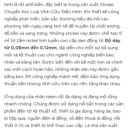
hình là rất phổ biến, đặc biệt là trong sản xuất Sticker
Chuyển Kim Loại Vĩnh Cửu Điện Hình. Khi thiết kế công
nghiệp phát triển, bản sắc thương hiệu đòi hỏi các
phương tiện ngày càng tinh tế để truyền tải chất lượng,
độ bền và sang trọng. Những sticker này được chế tạo tỉ
mỉ từ tấm nickel tinh luyện cao cấp dao động từ
Độ dày
từ 0,08mm đến 0,12mm
, đại diện cho một sự bổ sung
mới và kỹ thuật cao cho ngành công nghiệp biển báo,
nhãn và bảng tên. Được biết đến với bề mặt mịn và chính
xác một cách hoàn hảo, những nhãn dán này được gắn
bằng keo 3M công nghiệp mạnh mẽ, đảm bảo ứng dụng
thuận tiện nhưng vĩnh cửu trên các nền tảng khác nhau.
Ứng dụng của nhãn niken rất đa dạng và đang mở rộng
nhanh chóng. Chúng được sử dụng nổi bật trong các sản
phẩm điện tử kỹ thuật số, thiết bị gia dụng, hàng da, bao
bì hộp quà, nguồn điện di động, vỏ điện thoại di động, nội
thất ô tô và thiết bị thể thao cao cấp. Là nhà sản xuất