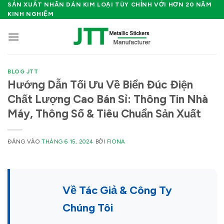
Bỏ
SẢN XUẤT NHÃN DÁN KIM LOẠI TÙY CHỈNH VỚI HƠN 20 NĂM
KINH NGHIỆM
qua
nội
dung
BLOG JTT
Hướng Dẫn Tối Ưu Về Biển Đúc Điện
Chất Lượng Cao Bán Sỉ: Thông Tin Nhà
Máy, Thông Số & Tiêu Chuẩn Sản Xuất
ĐĂNG VÀO
THÁNG 6 15, 2024
BỞI
FIONA
Về Tác Giả & Công Ty
Chúng Tôi