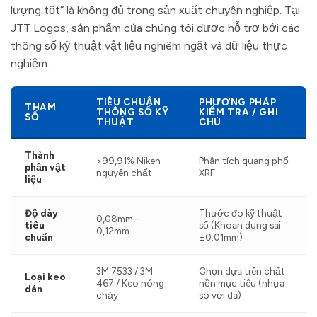
lượng tốt” là không đủ trong sản xuất chuyên nghiệp. Tại
JTT Logos, sản phẩm của chúng tôi được hỗ trợ bởi các
thông số kỹ thuật vật liệu nghiêm ngặt và dữ liệu thực
nghiệm.
TIÊU CHUẨN
PHƯƠNG PHÁP
THAM
THÔNG SỐ KỸ
KIỂM TRA / GHI
SỐ
THUẬT
CHÚ
Thành
>99,91% Niken
Phân tích quang phổ
phần vật
nguyên chất
XRF
liệu
Độ dày
Thước đo kỹ thuật
0,08mm –
tiêu
số (Khoan dung sai
0,12mm
chuẩn
±0.01mm)
3M 7533 / 3M
Chọn dựa trên chất
Loại keo
467 / Keo nóng
nền mục tiêu (nhựa
dán
chảy
so với da)