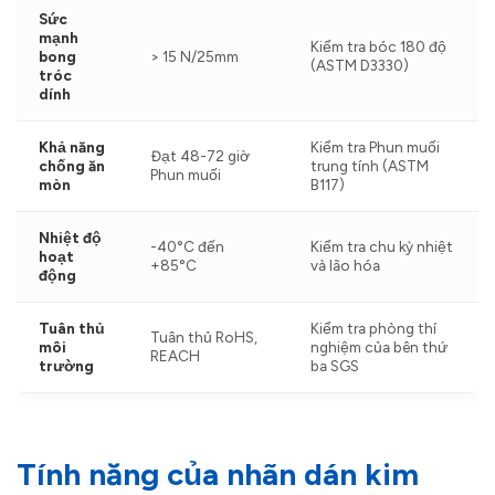
Sức
mạnh
Kiểm tra bóc 180 độ
bong
> 15 N/25mm
(ASTM D3330)
tróc
dính
Khả năng
Kiểm tra Phun muối
Đạt 48-72 giờ
chống ăn
trung tính (ASTM
Phun muối
mòn
B117)
Nhiệt độ
-40°C đến
Kiểm tra chu kỳ nhiệt
hoạt
+85°C
và lão hóa
động
Tuân thủ
Kiểm tra phòng thí
Tuân thủ RoHS,
môi
nghiệm của bên thứ
REACH
trường
ba SGS
Tính năng của nhãn dán kim