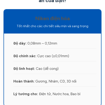
án của bạn?
Niken điện hóa
Tốt nhất cho các chi tiết siêu mịn và sang trọng
Độ dày:
0,08mm – 0,12mm
Độ chính xác:
Cực cao (±0,01mm)
Độ linh hoạt:
Cao (dễ cong)
Hoàn thành:
Gương, Nhám, CD, 3D nổi
Lý tưởng cho:
Điện tử, Nước hoa, Bao bì