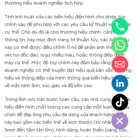
thương hiệu doanh nghiệp tích hợp.
Tính linh hoạt của các biển hiệu điện hình cho phép tùy
chỉnh sâu để phù hợp với các yêu cầu kỹ thuật và tiếp thị
cụ thể. Cho dù đó là cho thương hiệu chính, cảnh báo
thông tin, hay mục đích trang trí thuần túy, các biển hiệu
này có thể được điều chỉnh tỉ mỉ để phản ánh thiết kế
vector độc đáo, logo nhiều màu, hoặc thông điệp đánh
máy cụ thể. Mức độ tùy chỉnh này đảm bảo rằng các
doanh nghiệp có thể truyền đạt hiệu quả bản sắc thương
hiệu và thông điệp của mình thông qua biển hiệu hấp dẫn
về mặt hình ảnh, xúc giác và độ bền cao.
Trong lĩnh vực bán buôn toàn cầu, các nhà cung cấp biển
hiệu điện hình chất lượng cao cung cấp một loạt các tùy
chọn để đáp ứng nhu cầu đa dạng của khách hàng. Điều
này bao gồm các biến thể về kích thước (từ nhãn nhỏ
5mm đến tấm tên lớn), hình dạng, hoàn thiện (vàng, bạc,