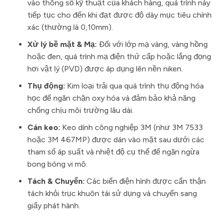
vào thông số kỹ thuật của khách hàng, quá trình này
tiếp tục cho đến khi đạt được độ dày mục tiêu chính
xác (thường là 0,10mm).
Xử lý bề mặt & Mạ:
Đối với lớp mạ vàng, vàng hồng
hoặc đen, quá trình mạ điện thứ cấp hoặc lắng đọng
hơi vật lý (PVD) được áp dụng lên nền niken.
Thụ động:
Kim loại trải qua quá trình thụ động hóa
học để ngăn chặn oxy hóa và đảm bảo khả năng
chống chịu môi trường lâu dài.
Cán keo:
Keo dính công nghiệp 3M (như 3M 7533
hoặc 3M 467MP) được dán vào mặt sau dưới các
tham số áp suất và nhiệt độ cụ thể để ngăn ngừa
bong bóng vi mô.
Tách & Chuyển:
Các biển điện hình được cẩn thận
tách khỏi trục khuôn tái sử dụng và chuyển sang
giấy phát hành.