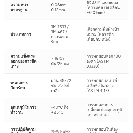
ดิจิทัล Micrometer
ความหนา
0.08mm –
(ความคลาดเคลื่อน
มาตรฐาน
0.12mm
±0.01mm)
3M 7533 /
เลือกตามพื้นผิวเป้า
3M 467 /
ประเภทกาว
หมาย (พลาสติก
กาวหลอม
เทียบกับ หนัง)
ร้อน
ความแข็งแรง
การทดสอบลอก 180
> 15 นิว
ลอกของการยึด
องศา (ASTM
ตัน/25 มม.
เกาะ
D3330)
ผ่าน 48-72
การทดสอบสเปรย์
ทนต่อการ
ชม. สเปรย์
เกลือที่เป็นกลาง
กัดกร่อน
เกลือ
(ASTM B117)
การทดสอบการ
อุณหภูมิในการ
-40°C ถึง
เปลี่ยนแปลงอุณหภูมิ
ทำงาน
+85°C
และความแก่
การปฏิบัติตาม
การทดสอบในห้อง
符合 RoHS,