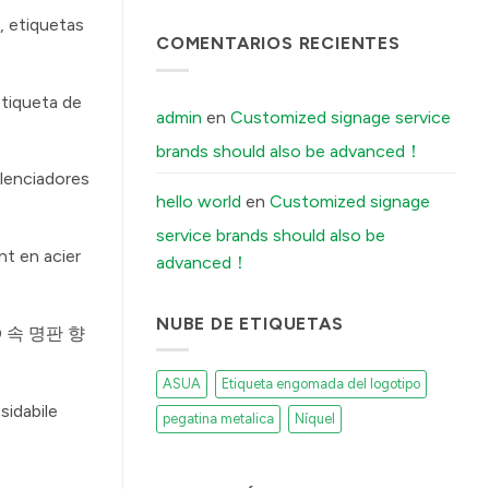
Boutique
टिप्पणी
, etiquetas
Distilleries
नहीं
The
COMENTARIOS RECIENTES
में
Secret
Reason
Your
Brushed
etiqueta de
Aluminum
admin
en
Customized signage service
Stickers
Peel
brands should also be advanced！
Off
(And
lenciadores
How
Our
hello world
en
Customized signage
Factory
Fixes
service brands should also be
It)
में
t en acier
advanced！
NUBE DE ETIQUETAS
 3D 속 명판 향
ASUA
Etiqueta engomada del logotipo
sidabile
pegatina metalica
Níquel