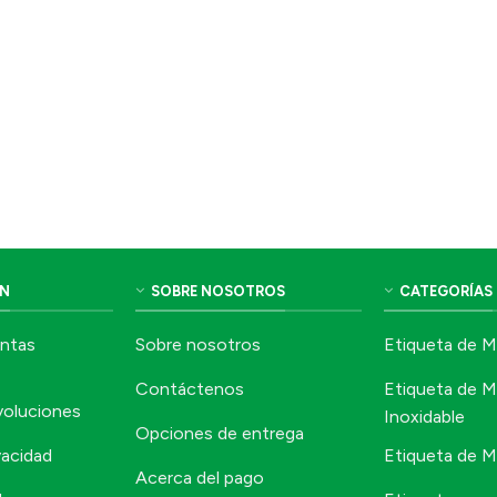
N
SOBRE NOSOTROS
CATEGORÍAS
untas
Sobre nosotros
Etiqueta de M
Contáctenos
Etiqueta de M
evoluciones
Inoxidable
Opciones de entrega
vacidad
Etiqueta de M
Acerca del pago