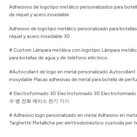
Adhesivos de logotipo metálico personalizados para botell
de níquel y acero inoxidable
Adhesivo de logotipo metálico personalizado para botellas
níquel y acero inoxidable 3D
# Custom Lámpara metálica con logotipo Lámpara metálica
para botellas de agua y de teléfono eléctrico.
#Autocollant de logo en metal personalizado Autocollant 
inoxydable Placas adhesivas de metal para botella de perf
# Electroformado 3D Electroformado 3D Electroformad
수 병 전화 케이스 전기 기기
# Adhesivo logo personalizado en metal Adhesivo en metal
Targhette Metalliche per elettrodomestico custodia per t