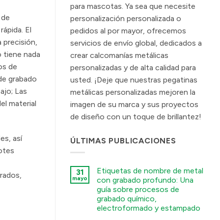
para mascotas. Ya sea que necesite
 de
personalización personalizada o
ápida. El
pedidos al por mayor, ofrecemos
precisión,
servicios de envío global, dedicados a
o tiene nada
crear calcomanías metálicas
os de
personalizadas y de alta calidad para
 de grabado
usted. ¡Deje que nuestras pegatinas
ajo; Las
metálicas personalizadas mejoren la
el material
imagen de su marca y sus proyectos
de diseño con un toque de brillantez!
es, así
ÚLTIMAS PUBLICACIONES
otes
Etiquetas de nombre de metal
31
grados,
mayo
con grabado profundo: Una
guía sobre procesos de
grabado químico,
electroformado y estampado
कोई