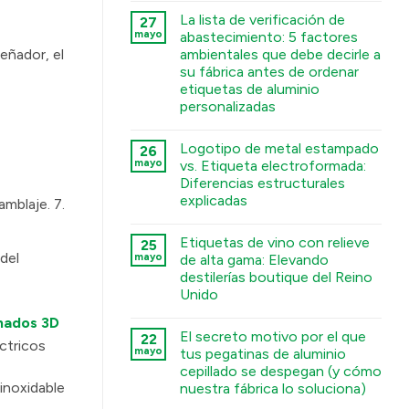
टिप्पणी
La lista de verificación de
27
नहीं
Deep
mayo
abastecimiento: 5 factores
Engraving
ambientales que debe decirle a
eñador, el
Metal
Nametags:
su fábrica antes de ordenar
A
etiquetas de aluminio
Guide
to
personalizadas
Chemical
कोई
Etching,
टिप्पणी
Electroforming,
Logotipo de metal estampado
26
नहीं
and
The
Stamping
mayo
vs. Etiqueta electroformada:
Sourcing
Processes
Diferencias estructurales
Checklist:
में
5
explicadas
mblaje. 7.
Environmental
Factors
कोई
You
टिप्पणी
Etiquetas de vino con relieve
25
Must
नहीं
Stamped
Tell
del
mayo
de alta gama: Elevando
Metal
Your
destilerías boutique del Reino
Logo
Factory
vs.
Before
Unido
Electroformed
Ordering
Sticker:
कोई
Custom
mados 3D
Structural
टिप्पणी
Aluminum
El secreto motivo por el que
22
Differences
नहीं
Labels
ctricos
Premium
Explained
में
mayo
tus pegatinas de aluminio
Embossed
में
cepillado se despegan (y cómo
Wine
Labels:
inoxidable
nuestra fábrica lo soluciona)
Elevating
UK
कोई