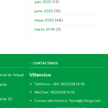
julio 2020
(13)
junio 2020
(15)
mayo 2020
(48)
marzo 2018
(3)
CONTÁCTENOS
Villancico
etal de Níquel
Teléfono: +86 18002561478
etal
WeChat: 18002561478
etal 3D
Correo electrónico:
fiona@jttlogo.net