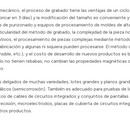
cánico, el proceso de grabado tiene las ventajas de un ciclo
icar en 3 días) y la modificación del tamaño es conveniente y r
de punzonado y equipos de procesamiento de moldes de alta 
articularidad del método de grabado, la complejidad de la pieza n
elativos, el procesamiento de piezas complejas mediante métod
bricación y algunas ni siquiera pueden procesarse. El método
nsible, etc.), y el costo de desarrollo de nuevos productos es b
do no tienen rebabas, no cambian las propiedades magnéticas d
o.
s delgados de muchas variedades, lotes grandes y planos grand
licos (semicorrosión). También es adecuado para pruebas de l
cos de cables de circuitos integrados y conjuntos de pantallas
e precisión, microelectrodos, placas de cubierta de circuitos inte
tros productos.