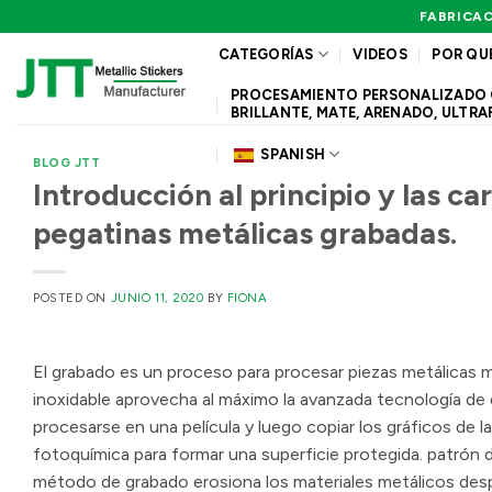
Saltar
FABRICAC
al
CATEGORÍAS
VIDEOS
POR QU
contenido
PROCESAMIENTO PERSONALIZADO QUE
BRILLANTE, MATE, ARENADO, ULTRA
SPANISH
BLOG JTT
Introducción al principio y las c
pegatinas metálicas grabadas.
POSTED ON
JUNIO 11, 2020
BY
FIONA
El grabado es un proceso para procesar piezas metálicas 
inoxidable aprovecha al máximo la avanzada tecnología de 
procesarse en una película y luego copiar los gráficos de la
fotoquímica para formar una superficie protegida. patrón de
método de grabado erosiona los materiales metálicos desp