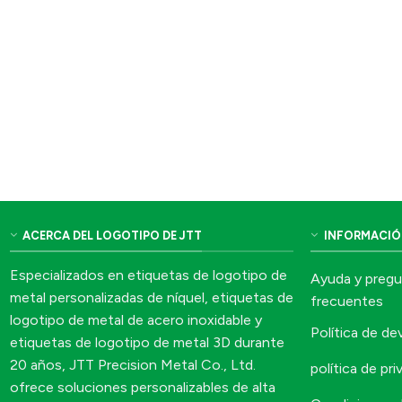
ACERCA DEL LOGOTIPO DE JTT
INFORMACIÓ
Especializados en etiquetas de logotipo de
Ayuda y preg
metal personalizadas de níquel, etiquetas de
frecuentes
logotipo de metal de acero inoxidable y
Política de d
etiquetas de logotipo de metal 3D durante
20 años, JTT Precision Metal Co., Ltd.
política de pri
ofrece soluciones personalizables de alta