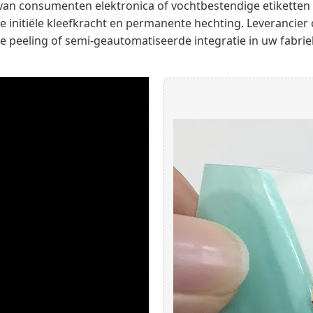
van consumenten elektronica of vochtbestendige etiketten 
 initiële kleefkracht en permanente hechting. Leverancier o
ige peeling of semi-geautomatiseerde integratie in uw fabri