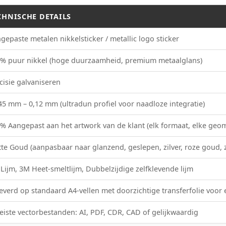
CHNISCHE DETAILS
gepaste metalen nikkelsticker / metallic logo sticker
% puur nikkel (hoge duurzaamheid, premium metaalglans)
cisie galvaniseren
45 mm – 0,12 mm (ultradun profiel voor naadloze integratie)
% Aangepast aan het artwork van de klant (elk formaat, elke geo
te Goud (aanpasbaar naar glanzend, geslepen, zilver, roze goud, z
Lijm, 3M Heet-smeltlijm, Dubbelzijdige zelfklevende lijm
everd op standaard A4-vellen met doorzichtige transferfolie voor
eiste vectorbestanden: AI, PDF, CDR, CAD of gelijkwaardig