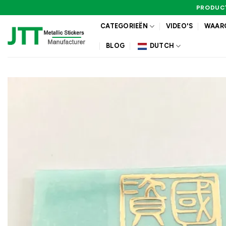
Ga
PRODUCT
naar
CATEGORIEËN
VIDEO'S
WAARO
inhoud
BLOG
DUTCH