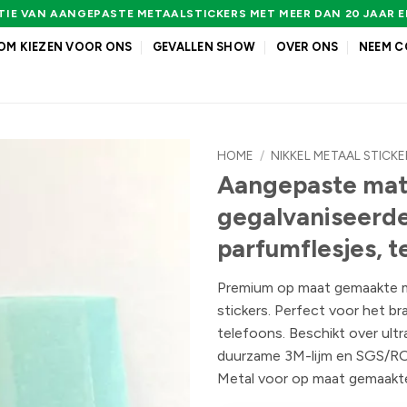
IE VAN AANGEPASTE METAALSTICKERS MET MEER DAN 20 JAAR 
M KIEZEN VOOR ONS
GEVALLEN SHOW
OVER ONS
NEEM C
HOME
/
NIKKEL METAAL STICKE
Aangepaste mat 
gegalvaniseerde
parfumflesjes, t
Premium op maat gemaakte ma
stickers. Perfect voor het b
telefoons. Beschikt over ult
duurzame 3M-lijm en SGS/RO
Metal voor op maat gemaakte