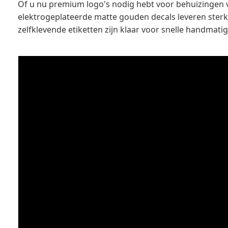
Of u nu premium logo's nodig hebt voor behuizingen 
elektrogeplateerde matte gouden decals leveren sterke
zelfklevende etiketten zijn klaar voor snelle handmat