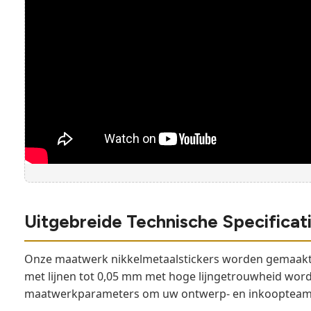
Uitgebreide Technische Specificat
Onze maatwerk nikkelmetaalstickers worden gemaakt 
met lijnen tot 0,05 mm met hoge lijngetrouwheid worde
maatwerkparameters om uw ontwerp- en inkoopteams 