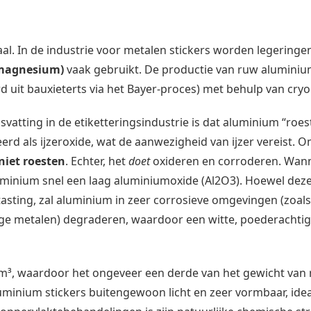
aal. In de industrie voor metalen stickers worden legeringe
 magnesium)
vaak gebruikt. De productie van ruw alumini
d uit bauxieterts via het Bayer-proces) met behulp van cryol
atting in de etiketteringsindustrie is dat aluminium “roest
erd als ijzeroxide, wat de aanwezigheid van ijzer vereist. 
iet roesten
. Echter, het
doet
oxideren en corroderen. Wan
uminium snel een laag aluminiumoxide (Al2O3). Hoewel dez
asting, zal aluminium in zeer corrosieve omgevingen (zoal
rtige metalen) degraderen, waardoor een witte, poederachti
m³, waardoor het ongeveer een derde van het gewicht van r
luminium stickers buitengewoon licht en zeer vormbaar, ide