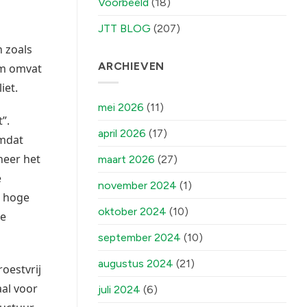
Voorbeeld
(18)
JTT BLOG
(207)
n zoals
ARCHIEVEN
um omvat
iet.
mei 2026
(11)
”.
april 2026
(17)
Omdat
neer het
maart 2026
(27)
e
november 2024
(1)
s hoge
oktober 2024
(10)
ge
september 2024
(10)
augustus 2024
(21)
oestvrij
aal voor
juli 2024
(6)