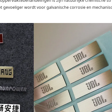
oppervlaktebehandelingen is zijn natuurlijke chemische st
het gevoeliger wordt voor galvanische corrosie en mechanis