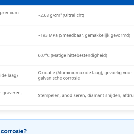
, premium
~2.68 g/cm³ (Ultralicht)
~193 MPa (Smeedbaar, gemakkelijk gevormd)
607°C (Matige hittebestendigheid)
Oxidatie (Aluminiumoxide laag), gevoelig voor
ide laag)
galvanische corrosie
r graveren,
Stempelen, anodiseren, diamant snijden, afdr
 corrosie?