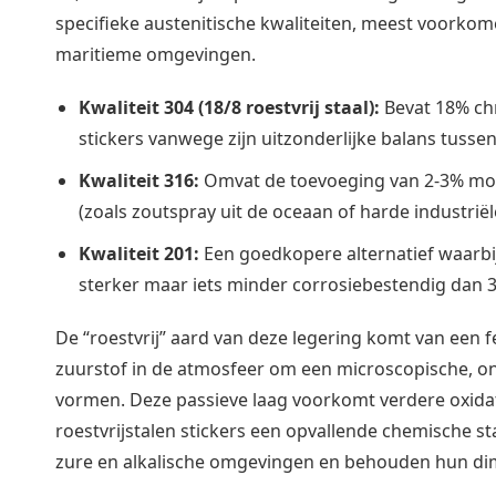
specifieke austenitische kwaliteiten, meest voorko
maritieme omgevingen.
Kwaliteit 304 (18/8 roestvrij staal):
Bevat 18% chr
stickers vanwege zijn uitzonderlijke balans tuss
Kwaliteit 316:
Omvat de toevoeging van 2-3% mol
(zoals zoutspray uit de oceaan of harde industriël
Kwaliteit 201:
Een goedkopere alternatief waarbij
sterker maar iets minder corrosiebestendig dan 
De “roestvrij” aard van deze legering komt van een
zuurstof in de atmosfeer om een microscopische, on
vormen. Deze passieve laag voorkomt verdere oxidati
roestvrijstalen stickers een opvallende chemische sta
zure en alkalische omgevingen en behouden hun dime