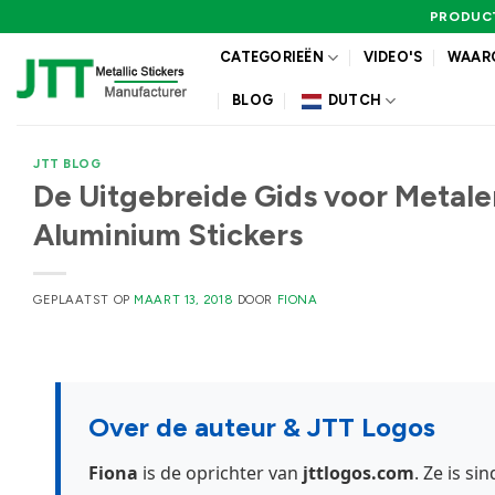
Ga
PRODUCT
naar
CATEGORIEËN
VIDEO'S
WAARO
inhoud
BLOG
DUTCH
JTT BLOG
De Uitgebreide Gids voor Metalen
Aluminium Stickers
GEPLAATST OP
MAART 13, 2018
DOOR
FIONA
Over de auteur & JTT Logos
Fiona
is de oprichter van
jttlogos.com
. Ze is s