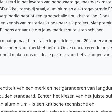
cialiseerd in het leveren van hoogwaardige, maatwerk meta
, 3D-nikkel, roestvrij staal, aluminium en elektrogevormde P
werp nodig hebt of een grootschalige bulkbestelling, Fiona
e en kennis van materiaalkunde naar elk project. Met prem
 Logos ernaar uit om jouw merk echt te laten schijnen.
 maat gemaakte metalen logo stickers, met 20 jaar ervarin
plossingen voor merkbehoeften. Onze concurrerende prijze
enheid maken ons de ideale partner voor het verhogen van
dentiteit van een merk en het garanderen van langdu
ouden standaard. Echter, het kiezen van het juiste su
 en aluminium - is een kritische technische en
onderscheidende metallurgische eigenschappen, che