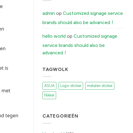
Your
me
Brushed
Aluminum
admin
op
Customized signage service
Stickers
Peel
brands should also be advanced！
Off
(And
en
How
Our
hello world
op
Customized signage
Factory
Fixes
service brands should also be
It)
den
में
advanced！
t is
TAGWOLK
ASUA
Logo-sticker
metalen sticker
t met
Nikkel
and tegen
CATEGORIEËN