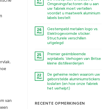
Deep
Mei
Omgevingsfactoren die u aan
Engraving
uw fabriek moet vertellen
Metal
Nametags:
voordat u maatwerk aluminium
um
A
labels bestelt
Guide
to
कोई
Chemical
टिप्पणी
Etching,
Gestempeld metalen logo vs.
26
नहीं
Electroforming,
The
Mei
Elektrogevormde sticker:
and
Sourcing
Stamping
Structurele verschillen
Checklist:
Processes
5
uitgelegd
में
Environmental
Factors
कोई
You
टिप्पणी
Premier geëmbleemde
25
Must
नहीं
Stamped
Tell
Mei
wijnlabels: Verhogen van Britse
Metal
Your
rvlak.
kleine distilleerderijen
Logo
Factory
vs.
Before
 hoe
कोई
Electroformed
Ordering
टिप्पणी
Sticker:
Custom
De geheime reden waarom uw
22
नहीं
Structural
Aluminum
Premium
Mei
geborstelde aluminiumstickers
Differences
Labels
Embossed
Explained
में
loslaten (en hoe onze fabriek
Wine
में
Labels:
het verhelpt)
Elevating
UK
कोई
Boutique
टिप्पणी
mum van
Distilleries
नहीं
The
RECENTE OPMERKINGEN
में
Secret
emeen
Reason