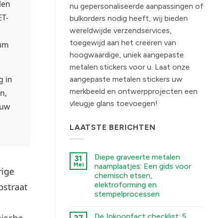
len
nu gepersonaliseerde aanpassingen of
ET-
bulkorders nodig heeft, wij bieden
wereldwijde verzendservices,
toegewijd aan het creëren van
ium
hoogwaardige, uniek aangepaste
metalen stickers voor u. Laat onze
g in
aangepaste metalen stickers uw
merkbeeld en ontwerpprojecten een
n,
vleugje glans toevoegen!
 uw
LAATSTE BERICHTEN
Diepe graveerte metalen
31
Mei
naamplaatjes: Een gids voor
rige
chemisch etsen,
elektroforming en
bstraat
stempelprocessen
कोई
टिप्पणी
De Inkoopfact checklist: 5
mische
27
नहीं