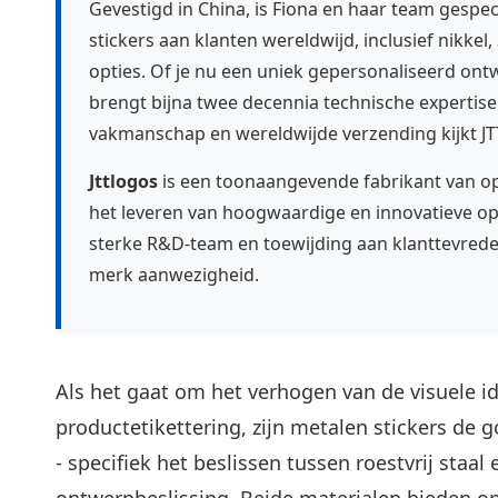
Gevestigd in China, is Fiona en haar team gespe
stickers aan klanten wereldwijd, inclusief nikkel
opties. Of je nu een uniek gepersonaliseerd ont
brengt bijna twee decennia technische expertis
vakmanschap en wereldwijde verzending kijkt JTT
Jttlogos
is een toonaangevende fabrikant van op
het leveren van hoogwaardige en innovatieve o
sterke R&D-team en toewijding aan klanttevred
merk aanwezigheid.
Als het gaat om het verhogen van de visuele i
productetikettering, zijn metalen stickers de g
- specifiek het beslissen tussen roestvrij staal
ontwerpbeslissing. Beide materialen bieden 