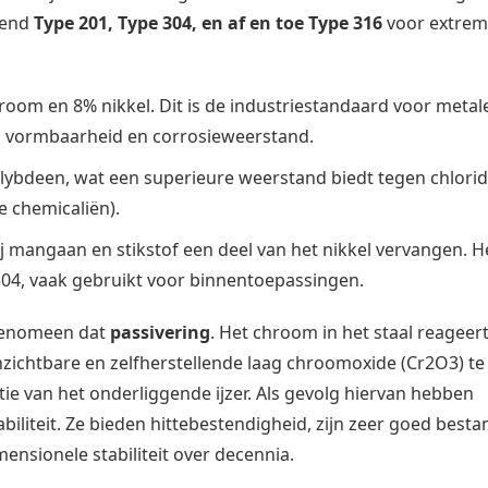
mend
Type 201, Type 304, en af en toe Type 316
voor extre
oom en 8% nikkel. Dit is de industriestandaard voor metal
en vormbaarheid en corrosieweerstand.
ybdeen, wat een superieure weerstand biedt tegen chlori
e chemicaliën).
 mangaan en stikstof een deel van het nikkel vervangen. He
304, vaak gebruikt voor binnentoepassingen.
 fenomeen dat
passivering
. Het chroom in het staal reageer
zichtbare en zelfherstellende laag chroomoxide (Cr2O3) te
e van het onderliggende ijzer. Als gevolg hiervan hebben
biliteit. Ze bieden hittebestendigheid, zijn zeer goed best
nsionele stabiliteit over decennia.