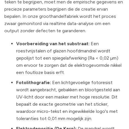
teken te begrijpen, moet men de empirische gegevens en
precieze parameters begrijpen die de creatie ervan
bepalen. In onze groothandelfabriek wordt het proces
zwaar gemonitord via realtime data-analyse om een
output zonder defecten te garanderen.
Voorbereiding van het substraat:
Een
roestvrijstalen of glazen hoofdmandrel wordt
gepolijst tot een spiegelafwerking (Ra < 0,02 µm)
om ervoor te zorgen dat de elektrogevormde nikkel
een foutloze basis erft.
Fotolithografie:
Een lichtgevoelige fotoresist
wordt aangebracht, gebakken en blootgesteld aan
UV-licht door een masker met hoge resolutie. Dit
bepaalt de exacte geometrie van het sticker,
waardoor micro-tekst en ingewikkelde logo's met
toleranties tot 0,01 mm mogelijk zijn.
Elektrodepositie (De Kern):
De mandrel wordt